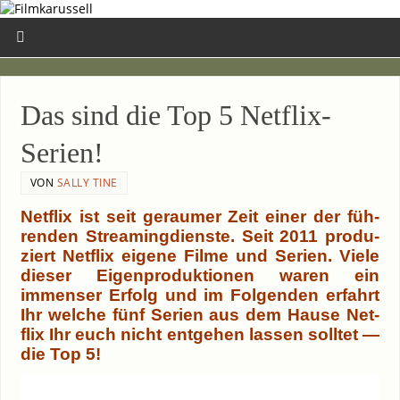
Das sind die Top 5 Netflix-
Serien!
VON
SALLY TINE
Net­flix ist seit gerau­mer Zeit einer der füh­
ren­den Strea­ming­diens­te. Seit 2011 pro­du­
ziert Net­flix eige­ne Fil­me und Seri­en. Vie­le
die­ser Eigen­pro­duk­tio­nen waren ein
immenser Erfolg und im Fol­gen­den erfahrt
Ihr wel­che fünf Seri­en aus dem Hau­se Net­
flix Ihr euch nicht ent­ge­hen las­sen soll­tet —
die Top 5!