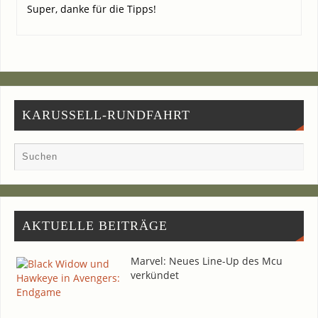
Super, dan­ke für die Tipps!
KARUSSELL-RUNDFAHRT
AKTU­EL­LE BEITRÄGE
Mar­vel: Neu­es Line-Up des Mcu
verkündet