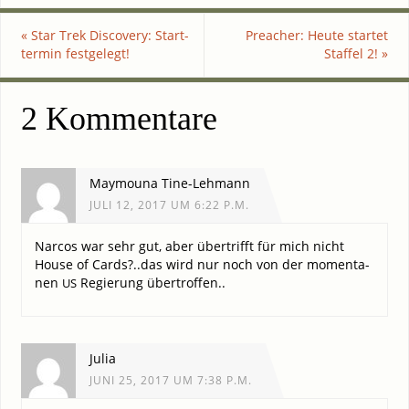
«
Star Trek Dis­co­very: Start­
Pre­a­cher: Heu­te star­tet
ter­min festgelegt!
Staf­fel 2!
»
2 Kommentare
Maymouna Tine-Lehmann
JULI 12, 2017 UM 6:22 P.M.
Nar­cos war sehr gut, aber über­trifft für mich nicht
House of Cards?..das wird nur noch von der momen­ta­
nen
Regie­rung übertroffen..
US
Julia
JUNI 25, 2017 UM 7:38 P.M.