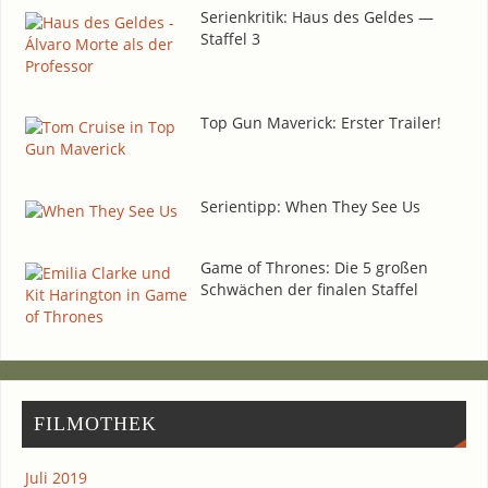
Seri­en­kri­tik: Haus des Gel­des —
Staf­fel 3
Top Gun Maverick: Ers­ter Trailer!
Seri­en­tipp: When They See Us
Game of Thro­nes: Die 5 gro­ßen
Schwä­chen der fina­len Staffel
FIL­MO­THEK
Juli 2019