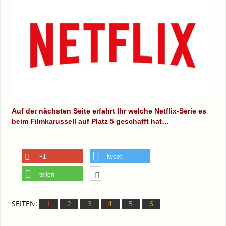
Auf der nächs­ten Sei­te erfahrt Ihr wel­che Netflix-Serie es
beim Film­ka­rus­sell auf Platz 5 geschafft hat…
+1
tweet
teilen
SEITEN:
1
2
3
4
5
6