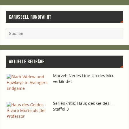
KARUSSELL-RUNDFAHRT
AKTU­EL­LE BEITRÄGE
Mar­vel: Neu­es Line-Up des Mcu
verkündet
Seri­en­kri­tik: Haus des Gel­des —
Staf­fel 3