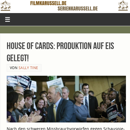
House of Cards: Pro­duk­ti­on auf Eis
gelegt!
VON
SALLY TINE
Nach den schwe­ren Miss­brauch­vor­wür­fen gegen Schau­spie­