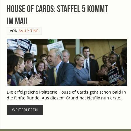
House of Cards: Staf­fel 5 kommt
im Mai!
VON
SALLY TINE
Die erfolg­rei­che Polit­se­rie House of Cards geht schon bald in
die fünf­te Run­de. Aus die­sem Grund hat Net­flix nun ers­te…
WEI­TER­LE­SEN