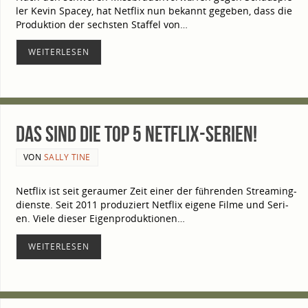
ler Kevin Spacey, hat Net­flix nun bekannt gege­ben, dass die
Pro­duk­ti­on der sechs­ten Staf­fel von…
WEI­TER­LE­SEN
Das sind die Top 5 Netflix-Serien!
VON
SALLY TINE
Net­flix ist seit gerau­mer Zeit einer der füh­ren­den Strea­ming­
diens­te. Seit 2011 pro­du­ziert Net­flix eige­ne Fil­me und Seri­
en. Vie­le die­ser Eigen­pro­duk­tio­nen…
WEI­TER­LE­SEN