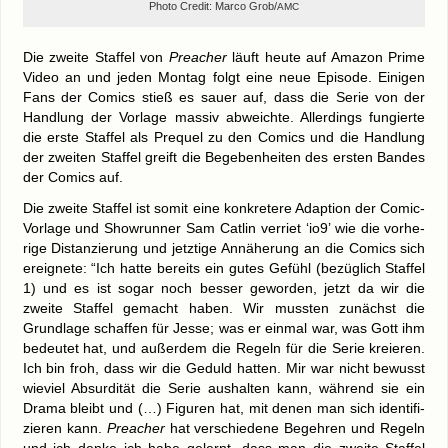
Pho­to Cre­dit: Mar­co Grob/
AMC
Die zwei­te Staf­fel von
Pre­a­cher
läuft heu­te auf Ama­zon Prime
Video an und jeden Mon­tag folgt eine neue Epi­so­de. Eini­gen
Fans der Comics stieß es sau­er auf, dass die Serie von der
Hand­lung der Vor­la­ge mas­siv abweich­te. Aller­dings fun­gier­te
die ers­te Staf­fel als Pre­quel zu den Comics und die Hand­lung
der zwei­ten Staf­fel greift die Bege­ben­hei­ten des ers­ten Ban­des
der Comics auf.
Die zwei­te Staf­fel ist somit eine kon­kre­te­re Adap­ti­on der Comic-
Vorlage und Show­run­ner Sam Cat­lin ver­riet ‘io9’ wie die vor­he­
ri­ge Distan­zie­rung und jetz­ti­ge Annä­he­rung an die Comics sich
ereig­ne­te: “Ich hat­te bereits ein gutes Gefühl (bezüg­lich Staf­fel
1) und es ist sogar noch bes­ser gewor­den, jetzt da wir die
zwei­te Staf­fel gemacht haben. Wir muss­ten zunächst die
Grund­la­ge schaf­fen für Jes­se; was er ein­mal war, was Gott ihm
bedeu­tet hat, und außer­dem die Regeln für die Serie kre­ieren.
Ich bin froh, dass wir die Geduld hat­ten. Mir war nicht bewusst
wie­viel Absur­di­tät die Serie aus­hal­ten kann, wäh­rend sie ein
Dra­ma bleibt und (…) Figu­ren hat, mit denen man sich iden­ti­fi­
zie­ren kann.
Pre­a­cher
hat ver­schie­de­ne Begeh­ren und Regeln