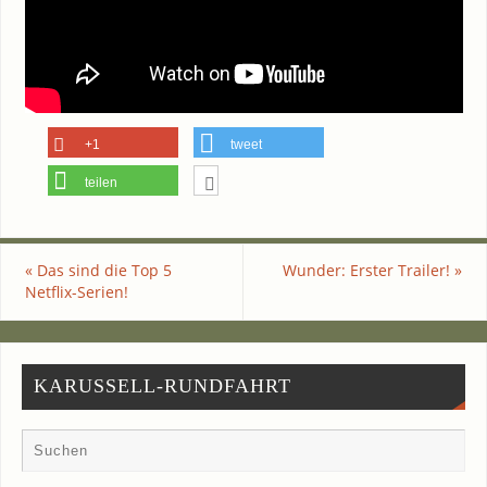
+1
tweet
teilen
«
Das sind die Top 5
Wun­der: Ers­ter Trailer!
»
Netflix-Serien!
KARUSSELL-RUNDFAHRT