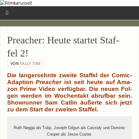
Pre­a­cher: Heu­te star­tet Staf­
fel 2!
VON
SALLY TINE
Die lang­ersehn­te zwei­te Staf­fel der Comic-
Adaption
Pre­a­cher
ist seit heu­te auf Ama­
zon Prime Video ver­füg­bar. Die neu­en Fol­
gen wer­den im Wochen­takt abruf­bar sein.
Show­run­ner Sam Cat­lin äußer­te sich jetzt
zu dem Start der zwei­ten Staffel.
Ruth Neg­ga als Tulip, Joseph Gil­gun als Cass­idy und Domi­nic
Coo­per als Jes­se Cus­ter.