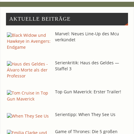
AKTU­EL­LE BEITRÄGE
Mar­vel: Neu­es Line-Up des Mcu
verkündet
Seri­en­kri­tik: Haus des Gel­des —
Staf­fel 3
Top Gun Maverick: Ers­ter Trailer!
Seri­en­tipp: When They See Us
Game of Thro­nes: Die 5 gro­ßen