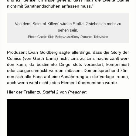
und ich den­ke ich habe gelernt, dass man die zwei­te Staf­fel
nicht mit Samt­hand­schu­hen anfas­sen muss.”
Von dem ‘Saint of Kil­lers’ wird in Staf­fel 2 sicher­lich mehr zu
sehen sein.
Pho­to Cre­dit: Skip Bolen/
/Sony Pic­tures Television
AMC
Pro­du­zent Evan Gold­berg sag­te aller­dings, dass die Sto­ry der
Comics (von Garth Ennis) nicht Eins zu Eins nach­er­zählt wer­
den kann, da bestimm­te Din­ge stets ver­än­dert, kom­pri­miert
oder aus­ge­schmückt wer­den müs­sen. Dem­entspre­chend kön­
nen sich alle Fans auf eine Annä­he­rung an die Vor­la­ge freu­en,
auch wenn wohl nicht jedes Ele­ment über­nom­men wurde.
Hier der Trai­ler zu Staf­fel 2 von
Pre­a­cher
: