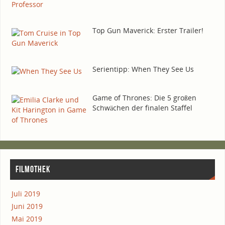
Top Gun Maverick: Ers­ter Trailer!
Seri­en­tipp: When They See Us
Game of Thro­nes: Die 5 gro­ßen
Schwä­chen der fina­len Staffel
FIL­MO­THEK
Juli 2019
Juni 2019
Mai 2019