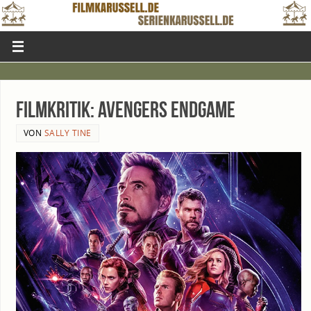
Film­kri­tik: Aven­gers Endgame
VON
SALLY TINE