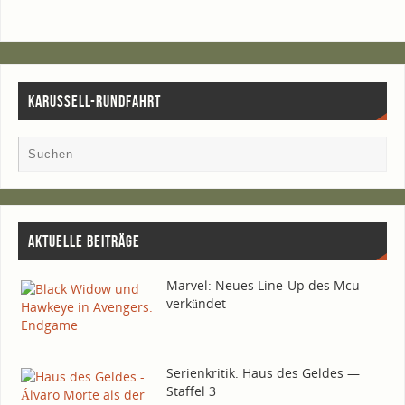
KARUSSELL-RUNDFAHRT
AKTU­EL­LE BEITRÄGE
Mar­vel: Neu­es Line-Up des Mcu
verkündet
Seri­en­kri­tik: Haus des Gel­des —
Staf­fel 3