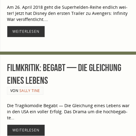
Am 26. April 2018 geht die Superhelden-Reihe end­lich wei­
ter! Jetzt hat Dis­ney den ers­ten Trai­ler zu Aven­gers: Infi­ni­ty
War ver­öf­fent­licht.…
WEI­TER­LE­SEN
Film­kri­tik: Begabt — Die Glei­chung
eines Lebens
VON
SALLY TINE
Die Tra­gi­ko­mö­die Begabt — Die Glei­chung eines Lebens war
in den
ein vol­ler Erfolg. Das Dra­ma um die hoch­be­gab­
USA
te…
WEI­TER­LE­SEN