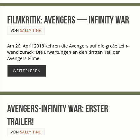
Film­kri­tik: Aven­gers — Infi­ni­ty War
VON
SALLY TINE
Am 26. April 2018 keh­ren die Aven­gers auf die gro­ße Lein­
wand zurück! Die Erwar­tun­gen an den drit­ten Teil der
Avengers-Filme…
WEI­TER­LE­SEN
Avengers-Infinity War: Ers­ter
Trailer!
VON
SALLY TINE