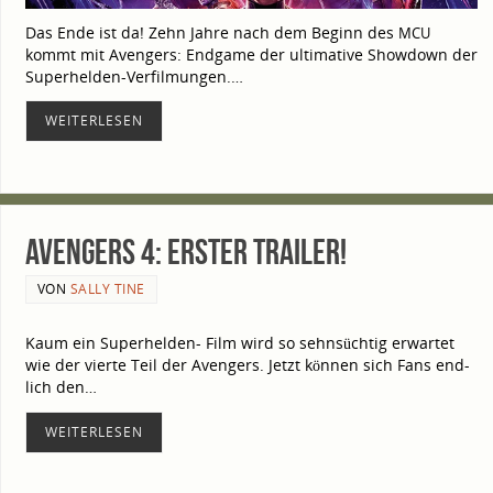
Das Ende ist da! Zehn Jah­re nach dem Beginn des
MCU
kommt mit Aven­gers: End­ga­me der ulti­ma­ti­ve Show­down der
Superhelden-Verfilmungen.…
WEI­TER­LE­SEN
Aven­gers 4: Ers­ter Trailer!
VON
SALLY TINE
Kaum ein Superhelden- Film wird so sehn­süch­tig erwar­tet
wie der vier­te Teil der Aven­gers. Jetzt kön­nen sich Fans end­
lich den…
WEI­TER­LE­SEN