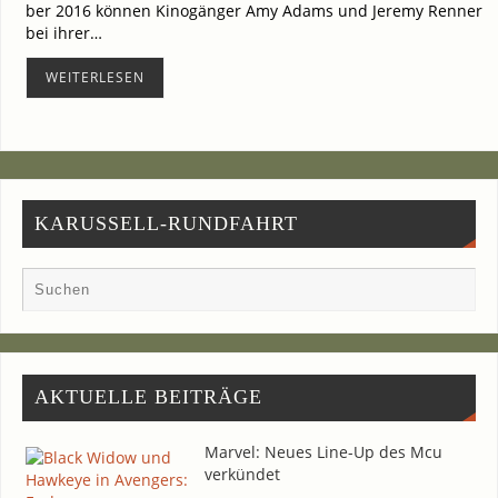
ber 2016 kön­nen Kino­gän­ger Amy Adams und Jere­my Ren­ner
bei ihrer…
WEI­TER­LE­SEN
KARUSSELL-RUNDFAHRT
AKTU­EL­LE BEITRÄGE
Mar­vel: Neu­es Line-Up des Mcu
verkündet