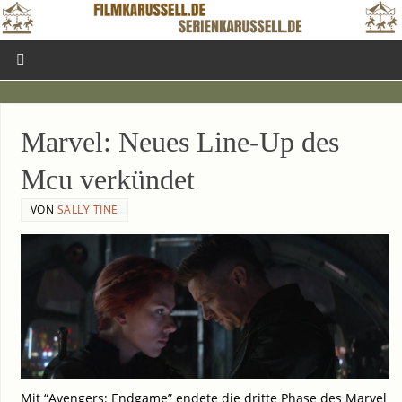
Mar­vel: Neu­es Line-Up des
Mcu verkündet
VON
SALLY TINE
Mit “Aven­gers: End­ga­me” ende­te die drit­te Pha­se des Mar­vel