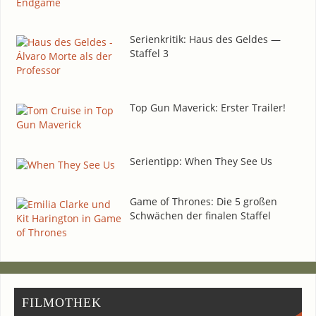
Seri­en­kri­tik: Haus des Gel­des —
Staf­fel 3
Top Gun Maverick: Ers­ter Trailer!
Seri­en­tipp: When They See Us
Game of Thro­nes: Die 5 gro­ßen
Schwä­chen der fina­len Staffel
FIL­MO­THEK