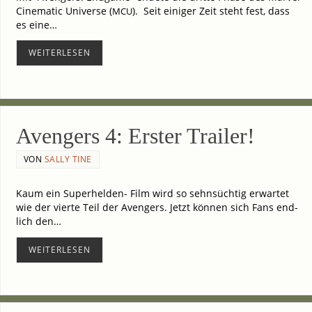
Cine­ma­tic Uni­ver­se (
). Seit eini­ger Zeit steht fest, dass
MCU
es eine…
WEI­TER­LE­SEN
Aven­gers 4: Ers­ter Trailer!
VON
SALLY TINE
Kaum ein Superhelden- Film wird so sehn­süch­tig erwar­tet
wie der vier­te Teil der Aven­gers. Jetzt kön­nen sich Fans end­
lich den…
WEI­TER­LE­SEN