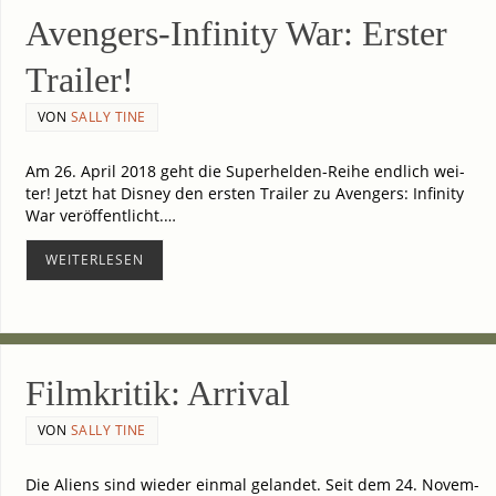
Avengers-Infinity War: Ers­ter
Trailer!
VON
SALLY TINE
Am 26. April 2018 geht die Superhelden-Reihe end­lich wei­
ter! Jetzt hat Dis­ney den ers­ten Trai­ler zu Aven­gers: Infi­ni­ty
War ver­öf­fent­licht.…
WEI­TER­LE­SEN
Film­kri­tik: Arrival
VON
SALLY TINE
Die Ali­ens sind wie­der ein­mal gelan­det. Seit dem 24. Novem­