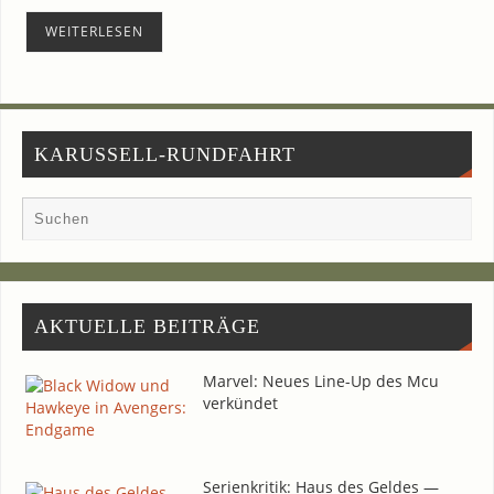
WEI­TER­LE­SEN
KARUSSELL-RUNDFAHRT
AKTU­EL­LE BEITRÄGE
Mar­vel: Neu­es Line-Up des Mcu
verkündet
Seri­en­kri­tik: Haus des Gel­des —