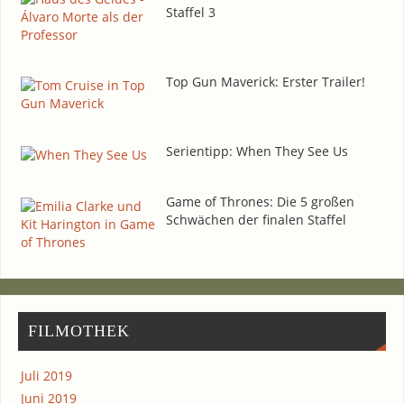
Staf­fel 3
Top Gun Maverick: Ers­ter Trailer!
Seri­en­tipp: When They See Us
Game of Thro­nes: Die 5 gro­ßen
Schwä­chen der fina­len Staffel
FIL­MO­THEK
Juli 2019
Juni 2019