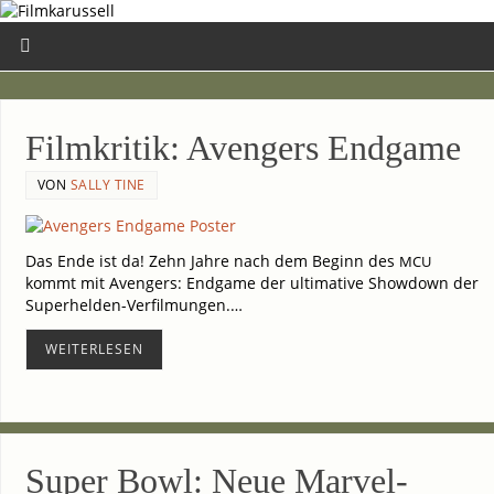
Film­kri­tik: Aven­gers Endgame
VON
SALLY TINE
Das Ende ist da! Zehn Jah­re nach dem Beginn des
MCU
kommt mit Aven­gers: End­ga­me der ulti­ma­ti­ve Show­down der
Superhelden-Verfilmungen.…
WEI­TER­LE­SEN
Super Bowl: Neue Marvel-