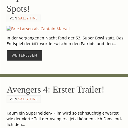
Spots!
VON
SALLY TINE
In der ver­gan­ge­nen Nacht fand der 53. Super Bowl statt. Das
End­spiel der
wur­de zwi­schen den Patri­ots und den…
NFL
WEI­TER­LE­SEN
Aven­gers 4: Ers­ter Trailer!
VON
SALLY TINE
Kaum ein Superhelden- Film wird so sehn­süch­tig erwar­tet
wie der vier­te Teil der Aven­gers. Jetzt kön­nen sich Fans end­
lich den…