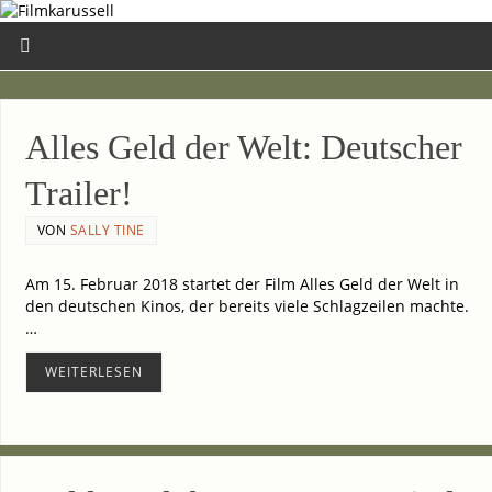
Alles Geld der Welt: Deut­scher
Trailer!
VON
SALLY TINE
Am 15. Febru­ar 2018 star­tet der Film Alles Geld der Welt in
den deut­schen Kinos, der bereits vie­le Schlag­zei­len mach­te.
…
WEI­TER­LE­SEN