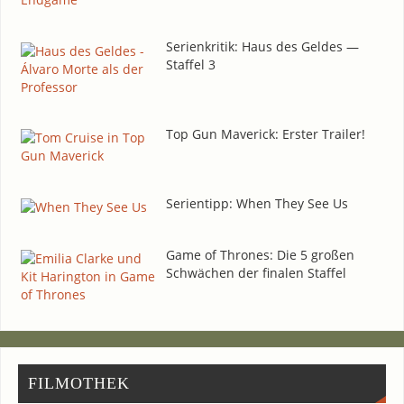
Seri­en­kri­tik: Haus des Gel­des —
Staf­fel 3
Top Gun Maverick: Ers­ter Trailer!
Seri­en­tipp: When They See Us
Game of Thro­nes: Die 5 gro­ßen
Schwä­chen der fina­len Staffel
FIL­MO­THEK