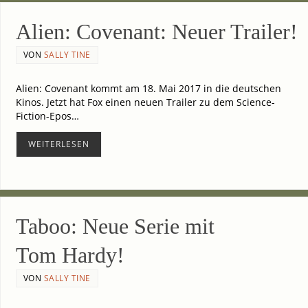
Ali­en: Coven­ant: Neu­er Trailer!
VON
SALLY TINE
Ali­en: Coven­ant kommt am 18. Mai 2017 in die deut­schen
Kinos. Jetzt hat Fox einen neu­en Trai­ler zu dem Science-
Fiction-Epos…
WEI­TER­LE­SEN
Taboo: Neue Serie mit
Tom Hardy!
VON
SALLY TINE