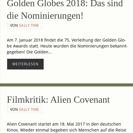
Gol­den Glo­bes 2018: Das sind
die Nominierungen!
VON
SALLY TINE
Am 7. Janu­ar 2018 fin­det die 75. Ver­lei­hung der Gol­den Glo­
be Awards statt. Heu­te wur­den die Nomi­nie­run­gen bekannt­
ge­ge­ben! Die Gol­den…
WEI­TER­LE­SEN
Film­kri­tik: Ali­en Covenant
VON
SALLY TINE
Ali­en Coven­ant star­tet am 18. Mai 2017 in den deut­schen
Kinos. Wie­der ein­mal bege­ben sich Men­schen auf die Rei­se