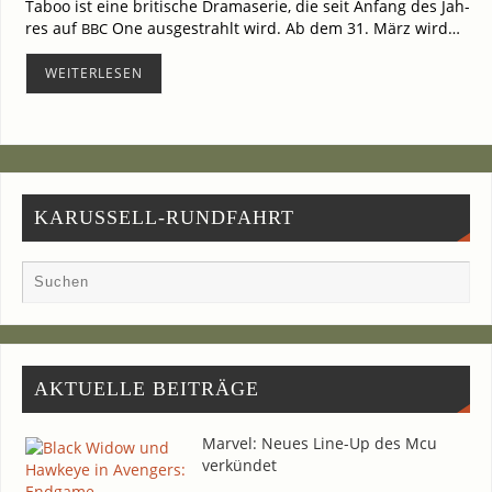
Taboo ist eine bri­ti­sche Dra­ma­se­rie, die seit Anfang des Jah­
res auf
One aus­ge­strahlt wird. Ab dem 31. März wird…
BBC
WEI­TER­LE­SEN
KARUSSELL-RUNDFAHRT
AKTU­EL­LE BEITRÄGE
Mar­vel: Neu­es Line-Up des Mcu
verkündet