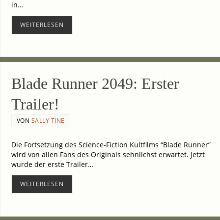
in…
WEI­TER­LE­SEN
Bla­de Run­ner 2049: Ers­ter
Trailer!
VON
SALLY TINE
Die Fort­set­zung des Science-Fiction Kult­films “Bla­de Run­ner”
wird von allen Fans des Ori­gi­nals sehn­lichst erwar­tet. Jetzt
wur­de der ers­te Trai­ler…
WEI­TER­LE­SEN