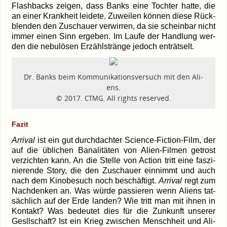
Flash­backs zei­gen, dass Banks eine Toch­ter hat­te, die
an einer Krank­heit lei­de­te. Zuwei­len kön­nen die­se Rück­
blen­den den Zuschau­er ver­wir­ren, da sie schein­bar nicht
immer einen Sinn erge­ben. Im Lau­fe der Hand­lung wer­
den die nebu­lö­sen Erzähl­strän­ge jedoch enträtselt.
Dr. Banks beim Kom­mu­ni­ka­ti­ons­ver­such mit den Ali­
ens.
© 2017.
. All rights reserved.
CTMG
Fazit
Arri­val
ist ein gut durch­dach­ter Science-Fiction-Film, der
auf die übli­chen Bana­li­tä­ten von Alien-Filmen getrost
ver­zich­ten kann. An die Stel­le von Action tritt eine fas­zi­
nie­ren­de Sto­ry, die den Zuschau­er ein­nimmt und auch
nach dem Kino­be­such noch beschäf­tigt.
Arri­val
regt zum
Nach­den­ken an. Was wür­de pas­sie­ren wenn Ali­ens tat­
säch­lich auf der Erde lan­den? Wie tritt man mit ihnen in
Kon­takt? Was bedeu­tet dies für die Zun­kunft unse­rer
Gesll­schaft? Ist ein Krieg zwi­schen Mensch­heit und Ali­