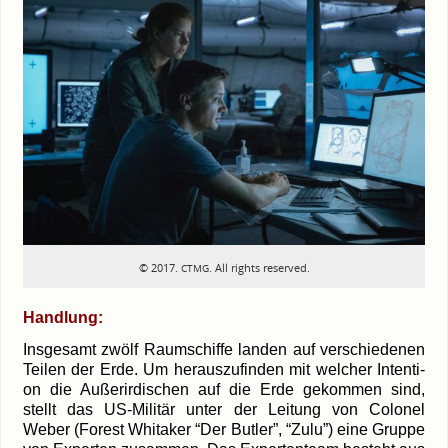
© 2017.
. All rights reserved.
CTMG
Hand­lung:
Ins­ge­samt zwölf Raum­schif­fe lan­den auf ver­schie­de­nen
Tei­len der Erde. Um her­aus­zu­fin­den mit wel­cher Inten­ti­
on die Außer­ir­di­schen auf die Erde gekom­men sind,
stellt das US-Militär unter der Lei­tung von Colo­nel
Weber (Forest Whita­ker “Der But­ler”, “Zulu”) eine Grup­pe