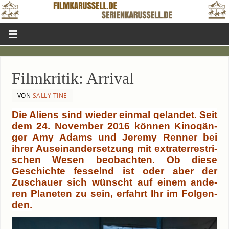
Film­kri­tik: Arrival
VON
SALLY TINE
Die Ali­ens sind wie­der ein­mal gelan­det. Seit
dem 24. Novem­ber 2016 kön­nen Kino­gän­
ger Amy Adams und Jere­my
Ren­ner bei
ihrer Aus­ein­an­der­set­zung mit extra­ter­res­tri­
schen Wesen beob­ach­ten. Ob die­se
Geschich­te fes­selnd ist oder aber der
Zuschau­er sich wünscht auf einem ande­
ren Pla­ne­ten zu sein, erfahrt Ihr im Fol­gen­
den.