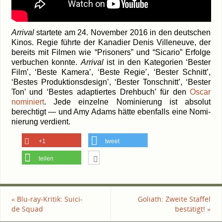
Arri­val
star­te­te am 24. Novem­ber 2016 in den deut­schen
Kinos. Regie führ­te der
Kana­di­er Denis Ville­neuve
, der
bereits mit Fil­men wie “Pri­soners” und “Sica­rio” Erfol­ge
ver­bu­chen konn­te.
Arri­val
ist in den Kate­go­rien ‘Bes­ter
Film’, ‘Bes­te Kame­ra’, ‘Bes­te Regie’, ‘Bes­ter Schnitt’,
‘Bes­tes Pro­duk­ti­ons­de­sign’, ‘Bes­ter Ton­schnitt’, ‘Bes­ter
Ton’ und ‘Bes­tes adap­tier­tes Dreh­buch’ für den
Oscar
nomi­niert
. Jede ein­zel­ne Nomi­nie­rung ist abso­lut
berech­tigt — und Amy Adams hät­te eben­falls eine Nomi­
nie­rung verdient.
+1
tweet
teilen
«
Blu-ray-Kritik: Sui­ci­
Goli­ath: Zwei­te Staf­fel
de Squad
bestätigt!
»