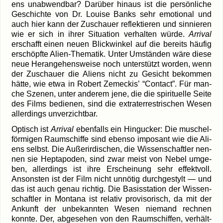
ens unab­wend­bar? Dar­über hin­aus ist die per­sön­li­che
Geschich­te von Dr. Loui­se Banks sehr emo­tio­nal und
auch hier kann der Zuschau­er reflek­tie­ren und sin­nie­ren
wie er sich in ihrer Situa­ti­on ver­hal­ten wür­de.
Arri­val
erschafft einen neu­en Blick­win­kel auf die bereits häu­fig
erschöpf­te Alien-Thematik. Unter Umstän­den wäre die­se
neue Her­an­ge­hens­wei­se noch unter­stützt wor­den, wenn
der Zuschau­er die Ali­ens nicht zu Gesicht bekom­men
hät­te, wie etwa in Robert Zeme­ckis’ “Cont­act”. Für man­
che Sze­nen, unter ande­rem jene, die die spi­ri­tu­el­le Sei­te
des Films bedie­nen, sind die extra­ter­res­tri­schen Wesen
aller­dings unverzichtbar.
Optisch ist
Arri­val
eben­falls ein Hin­gu­cker: Die muschel­
för­mi­gen Raum­schif­fe sind eben­so impo­sant wie die Ali­
ens selbst. Die Außer­ir­di­schen, die Wis­sen­schaft­ler nen­
nen sie Hep­ta­po­den, sind zwar meist von Nebel umge­
ben, aller­dings ist ihre Erschei­nung sehr effekt­voll.
Ansons­ten ist der Film nicht unnö­tig durch­ge­stylt — und
das ist auch genau rich­tig. Die Basis­sta­ti­on der Wis­sen­
schaft­ler in Mon­ta­na ist rela­tiv pro­vi­so­risch, da mit der
Ankunft der unbe­kann­ten Wesen nie­mand rech­nen
konn­te. Der, abge­se­hen von den Raum­schif­fen, ver­hält­