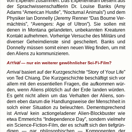
von Exper­ten zusam­men. Das Exper­ten­team besteht aus
der Sprach­wis­sen­schaft­le­rin Dr. Loui­se Banks (Amy
Adams “Ame­ri­can Hust­le”, “Noc­turnal Ani­mals”) und dem
Phy­si­ker Ian Don­nel­ly (Jere­my Ren­ner “Das Bourne Ver­
mächt­nis”, “Aven­gers: Age of Ultron”). Sie sol­len mit
denen in Mon­ta­na gelan­de­ten, unbe­kann­ten Krea­tu­ren
Kon­takt auf­neh­men. Vor­he­ri­ge Ver­su­che des Mili­tärs und
diver­ser Geheim­diens­te sind geschei­tert. Banks und
Don­nel­ly müs­sen somit einen neu­en Weg fin­den, um mit
den Ali­ens zu kommunizieren.
rri­val
A
— nur ein wei­te­rer
gewöhn­li­cher Sci-Fi-Film?
Arri­val
basiert auf der Kurz­ge­schich­te
“Sto­ry of Your Life”
von Ted Chiang. Die Kurz­ge­schich­te beschäf­tigt sich vor
allem mit den essen­ti­el­len Fra­gen, die auf­kom­men wür­
den, wenn Ali­ens plötz­lich auf der Erde lan­den wür­den.
Es geht nicht allein um das Ver­hal­ten der Ali­ens, son­
dern eben dar­um die Hand­lungs­wei­se der Mensch­heit in
solch einer Situa­ti­on zu beleuch­ten. Dem­entspre­chend
ist
Arri­val
kein action­ge­la­de­ner Alien-Blockbuster wie
etwa Emme­richs “Inde­pen­dence Day”, son­dern viel­mehr
ein Science-Fiction-Film, der es schafft sich den tief­grün­
di­gen — gar phi­lo­so­phi­schen — Kom­po­nen­ten der