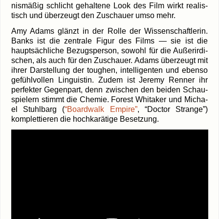
nis­mä­ßig schlicht gehal­te­ne Look des Film wirkt rea­lis­
tisch und über­zeugt den Zuschau­er umso mehr.
Amy Adams glänzt in der Rol­le der Wis­sen­schaft­le­rin.
Banks ist die zen­tra­le Figur des Films — sie ist die
haupt­säch­li­che Bezugs­per­son, sowohl für die Außer­ir­di­
schen, als auch für den Zuschau­er. Adams über­zeugt mit
ihrer Dar­stel­lung der toug­hen, intel­li­gen­ten und eben­so
gefühl­vol­len Lin­gu­is­tin. Zudem ist Jere­my Ren­ner ihr
per­fek­ter Gegen­part, denn zwi­schen den bei­den Schau­
spie­lern stimmt die Che­mie. Forest Whita­ker und Micha­
el Stuhl­barg (
“Board­walk Empire”
, “Doc­tor Stran­ge”)
kom­plet­tie­ren die hoch­ka­rä­ti­ge Besetzung.