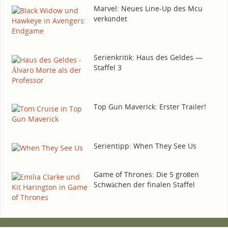
Mar­vel: Neu­es Line-Up des Mcu
verkündet
Seri­en­kri­tik: Haus des Gel­des —
Staf­fel 3
Top Gun Maverick: Ers­ter Trailer!
Seri­en­tipp: When They See Us
Game of Thro­nes: Die 5 gro­ßen
Schwä­chen der fina­len Staffel