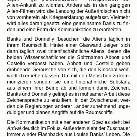
Alien-Ankunft zu wid­men. Anders als in den gän­gi­gen
Alien-Filmen wird die Lan­dung der Außer­ir­di­schen nicht
von vorn­her­ein als Kriegs­er­klä­rung auf­ge­fasst. Viel­mehr
wird alles dar­an gesetzt, eine gemein­sa­me Basis zu fin­
den und eine Form der Kom­mu­ni­ka­ti­on zu erar­bei­ten.
Banks und Don­nel­ly ‘besu­chen’ die Ali­ens täg­lich in
ihrem Raum­schiff. Hin­ter einer Glas­wand zei­gen sich
dann täg­lich zwei tin­ten­fisch­ähn­li­che Ali­ens, denen die
bei­den Wis­sen­schaft­li­cher die Spitz­na­men Abbott und
Cos­tel­lo ver­passt haben. Abbott und Cos­tel­lo geben
dröh­nen­de Geräu­sche von sich, die den Kino­saal wort­
wört­lich erbe­ben las­sen. Um mit den Men­schen zu kom­
mu­ni­zie­ren son­dern sie eine tin­ten­ähn­li­che Sub­stanz
aus einem ihrer Bei­ne ab und for­men damit Zei­chen.
Banks und Don­nel­ly gelingt es in müh­sa­mer Arbeit die­se
Zei­chen­spra­che zu ent­zif­fern. In der Zwi­schen­zeit wer­
den die Regie­run­gen ande­rer Län­der zuneh­mend unge­
dul­di­ger und pla­nen Angrif­fe auf die Raumschiffe.
Die Kom­mu­ni­ka­ti­on mit einer ande­ren Spe­zi­es steht bei
Arri­val
deut­lich im Fokus. Außer­dem sieht der Zuschau­er
immer wie­der Flash­backs aus Loui­se Banks’ Leben. Die