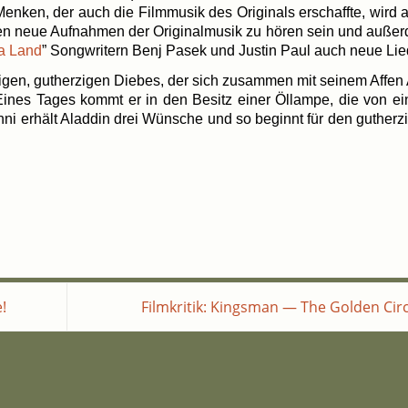
­ken, der auch die Film­mu­sik des Ori­gi­nals erschaff­te, wird 
­den neue Auf­nah­men der Ori­gi­nal­mu­sik zu hören sein und auße
a Land
” Song­wri­tern Benj Pasek und Jus­tin Paul auch neue Lie
­gen, gut­her­zi­gen Die­bes, der sich zusam­men mit sei­nem Affen
Eines Tages kommt er in den Besitz einer Öllam­pe, die von e
ni erhält Alad­din drei Wün­sche und so beginnt für den gut­her­zi
e!
Film­kri­tik: King­s­man — The Gol­den Cir