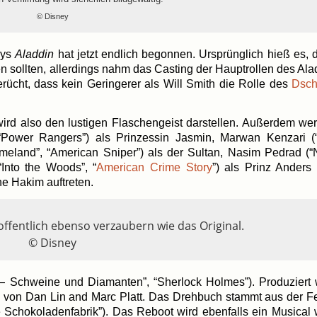
© Dis­ney
neys
Alad­din
hat jetzt end­lich begon­nen. Ursprüng­lich hieß es, 
n soll­ten, aller­dings nahm das Cas­ting der Haupt­rol­len des Ala
ücht, dass kein Gerin­ge­rer als Will Smith die Rol­le des
Dschi
wird also den lus­ti­gen Fla­schen­geist dar­stel­len. Außer­dem we
ower Ran­gers”) als Prin­zes­sin Jas­min, Mar­wan Kenz­ari (
e­land”, “Ame­ri­can Sni­per”) als der Sul­tan, Nasim Ped­rad (
(“Into the Woods”, “
Ame­ri­can Crime Sto­ry
”) als Prinz Anders
he Hakim auftreten.
f­fent­lich eben­so ver­zau­bern wie das Ori­gi­nal.
© Dis­ney
 Schwei­ne und Dia­man­ten”, “Sher­lock Hol­mes”).
Pro­du­ziert
von Dan Lin and Marc Platt.
Das Dreh­buch stammt aus der F
Scho­ko­la­den­fa­brik”). Das Reboot wird eben­falls ein Musi­cal 