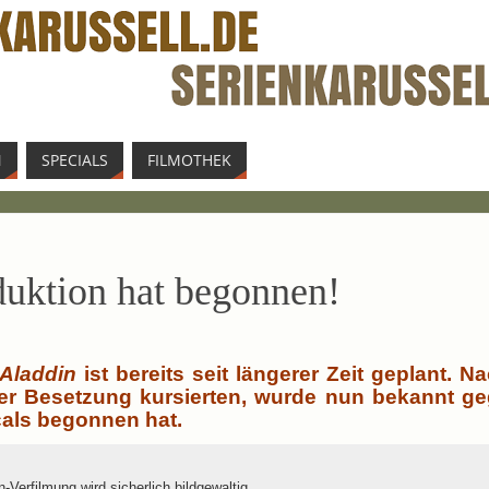
N
SPE­CIALS
FIL­MO­THEK
k­ti­on hat begonnen!
Alad­din
ist bereits seit län­ge­rer Zeit geplant. N
er Beset­zung kur­sier­ten, wur­de nun bekannt ge
cals begon­nen hat.
-Verfilmung wird sicher­lich bild­ge­wal­tig.