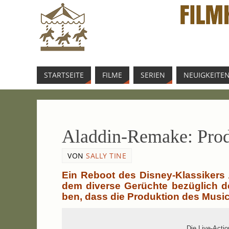
START­SEI­TE
FIL­ME
SERI­EN
NEU­IG­KEI­TE
Aladdin-Remake: Pro­du
VON
SALLY TINE
Ein Reboot des Disney-Klassikers
dem diver­se Gerüch­te bezüg­lich d
ben, dass die Pro­duk­ti­on des Musi­
Die Live-Action