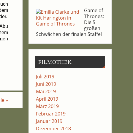
auch
Game of
r­dem
Thro­nes:
der.
Die 5
 Abu
gro­ßen
inem
Schwä­chen der fina­len Staffel
­gen
FIL­MO­THEK
Juli 2019
Juni 2019
Mai 2019
April 2019
cle
»
März 2019
Februar 2019
Januar 2019
Dezember 2018