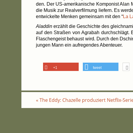
den. Der US-amerikanische Kom­po­nist Alan Men
die Musik zur Real­ver­fil­mung lie­fern. Es wer
ent­wi­ckel­te Men­ken gemein­sam mit den “
La L
Alad­din
erzählt die Geschich­te des gleich­na­mi
auf den Stra­ßen von Agrabah durch­schlägt. 
Fla­schen­geist behaust wird. Durch den Dschin­
jun­gen Mann ein auf­re­gen­des Abenteuer.
+1
tweet
«
The Eddy: Cha­zel­le pro­du­ziert Netflix-Seri