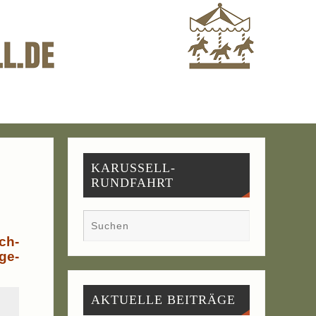
KARUSSELL-
RUNDFAHRT
ach­
ge­
AKTU­EL­LE BEITRÄGE