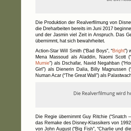
Die Pro­duk­ti­on der Real­ver­fil­mung von Dis­
die Dreh­ar­bei­ten bereits im Juni 2017 begin­ne
und der Jas­min viel Zeit in Anspruch. Das Ger
über­nimmt, hat sich bewahrheitet.
Action-Star Will Smith (“Bad Boys”, “
Bright
”) 
Mena Massoud als Alad­din, Nao­mi Scott (“P
Mumie
”) als Dsch
afar, Navid Negah­ban (“Hom
Girl”) als Die­ne­rin Dalia, Bil­ly Magnus­sen 
Numan Acar (“The Gre­at Wall”) als Palast­wa­c
Die Real­ver­fil­mung wird ho
Die Regie über­nimmt Guy Rit­chie (“Snatch —
das Remake des Disney-Klassikers von 1992 
von John August (“Big Fish”, “Char­lie und die 