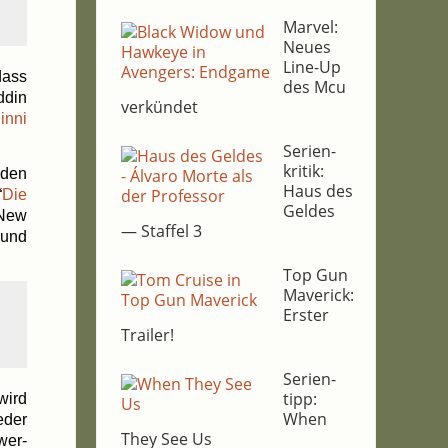
Mar­vel:
Neu­es
Line-Up
dass
des Mcu
d­din
verkündet
n­ni
Seri­en­
kri­tik:
r­den
Haus des
“
Die
Gel­des
“New
— Staf­fel 3
 und
Top Gun
Maverick:
Ers­ter
Trailer!
Seri­en­
tipp:
 wird
When
eder
They See Us
wer­