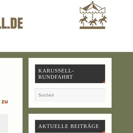
KARUSSELL-
RUNDFAHRT
r zu
AKTU­EL­LE BEITRÄGE