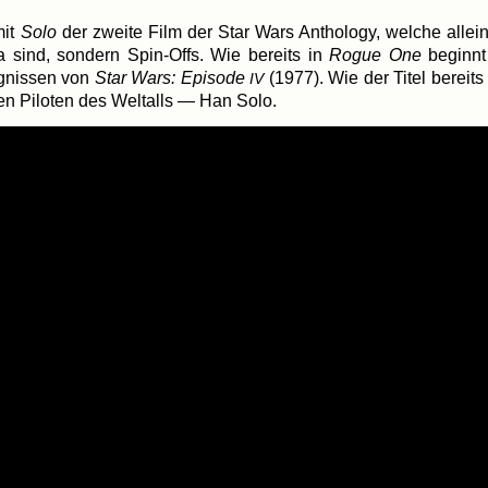
mit
Solo
der zwei­te Film der Star Wars Antho­lo­gy, wel­che allein
a sind, son­dern Spin-Offs. Wie bereits in
Rogue One
beginnt
g­nis­sen von
Star Wars: Epi­so­de
(1977). Wie der Titel bereits 
IV
ten Pilo­ten des Welt­alls — Han Solo.