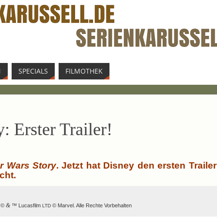
N
SPE­CIALS
FIL­MO­THEK
: Ers­ter Trailer!
r Wars Sto­ry
. Jetzt hat Dis­ney den ers­ten Trai­le
cht.
r ©
&
™ Lucas­film
© Mar­vel. Alle Rech­te Vorbehalten
LTD