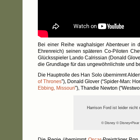
Bei einer Rei­he wag­hal­si­ger Aben­teu­er in 
Ehren­reich) sei­nen spä­te­ren Co-Piloten Chew
Glücks­spie­ler Lan­do Cal­ris­si­an (Donald Glove
die Grund­la­ge für das unge­wöhn­lichs­te und 
Die Haupt­rol­le des Han Solo über­nimmt Alden E
of Thro­nes
”), Donald Glover (“Spider-Man: Home
Ebbing, Mis­sou­ri
”), Than­die New­ton (“West­w
Har­ri­son Ford ist lei­der ni
© Dis­ney © Disney•Pixa
Die Regie über­nimmt
Oscar
-Preis­trä­ger Ro