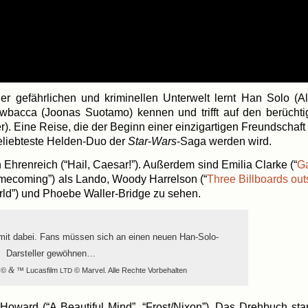
der gefähr­li­chen und kri­mi­nel­len Unter­welt lernt Han Solo (A
­bac­ca (Joo­nas Suo­ta­mo) ken­nen und trifft auf den berüch­tig
r). Eine Rei­se, die der Beginn einer ein­zig­ar­ti­gen Freund­schaf
belieb­tes­te Helden-Duo der
Star-Wars
-Saga wer­den wird.
hren­reich (“Hail, Cae­sar!”). Außer­dem sind Emi­lia Clar­ke (“
G
­co­ming”) als Lan­do, Woo­dy Har­rel­son (“
Three Bill­boards out
orld”) und Phoe­be Waller-Bridge zu sehen.
cht mit dabei. Fans müs­sen sich an einen neu­en Han-Solo-
Darsteller gewöh­nen…
r ©
&
™ Lucas­film
© Mar­vel. Alle Rech­te Vorbehalten
LTD
n Howard (“A Beau­tiful Mind”, “Frost/Nixon”). Das Dreh­buch st