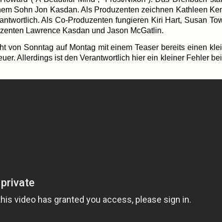
m Sohn Jon Kas­dan. Als Pro­du­zen­ten zeich­nen Kath­le­en Ken
ant­wort­lich. Als Co-Produzenten fun­gie­ren Kiri Hart, Sus­an To
­du­zen­ten Law­rence Kas­dan und Jason McGatlin.
 von Sonn­tag auf Mon­tag mit einem Teaser bereits einen klei
 Aller­dings ist den Ver­ant­wort­lich hier ein klei­ner Feh­ler be