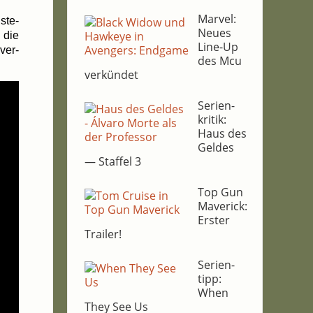
Mar­vel:
­ste­
Neu­es
 die
Line-Up
ver­
des Mcu
verkündet
Seri­en­
kri­tik:
Haus des
Gel­des
— Staf­fel 3
Top Gun
Maverick:
Ers­ter
Trailer!
Seri­en­
tipp:
When
They See Us