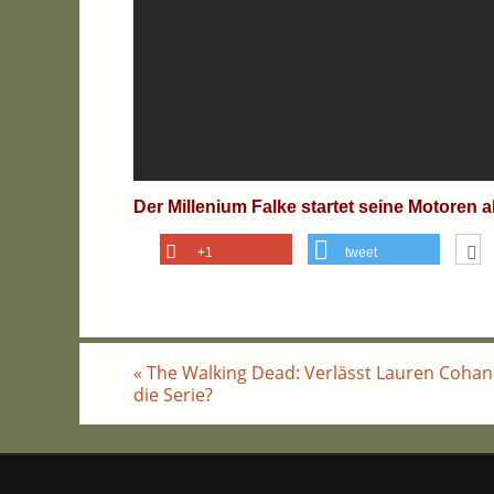
Der Mil­le­ni­um Fal­ke star­tet sei­ne Moto­r
+1
tweet
«
The Wal­king Dead: Ver­lässt Lau­ren Cohan
die Serie?