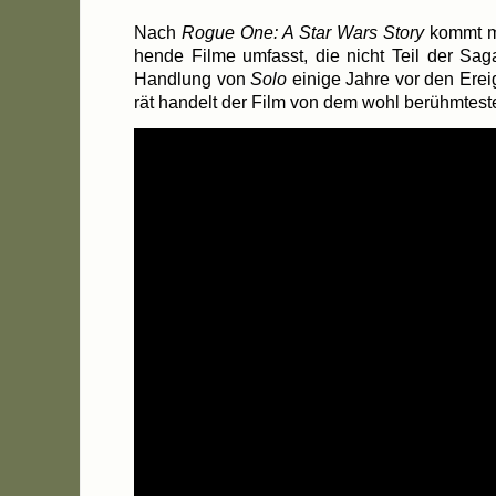
Nach
Rogue One: A Star Wars Sto­ry
kommt 
hen­de Fil­me umfasst, die nicht Teil der Sag
Hand­lung von
Solo
eini­ge Jah­re vor den Erei
rät han­delt der Film von dem wohl berühm­tes­