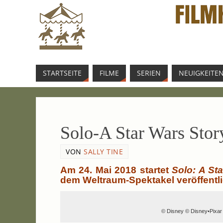
START­SEI­TE
FIL­ME
SERI­EN
NEU­IG­KEI­TE
Solo‑A Star Wars Sto­ry
VON
SALLY TINE
Am 24. Mai 2018 star­tet
Solo: A Sta
dem Weltraum-Spektakel veröffentli
© Dis­ney © Disney•Pixa