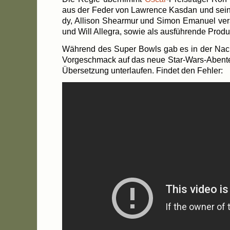
aus der Feder von Law­rence Kas­dan und sei­ne
dy, Alli­son She­ar­mur und Simon Ema­nu­el ver­
und Will Alle­gra, sowie als aus­füh­ren­de Pro
Wäh­rend des Super Bowls gab es in der Nacht
Vor­ge­schmack auf das neue Star-Wars-Abenteuer.
Über­set­zung unter­lau­fen. Fin­det den Fehler: