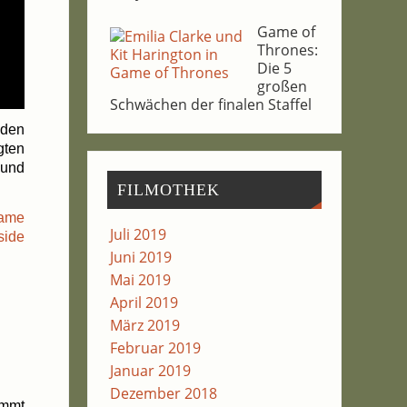
Game of
Thro­nes:
Die 5
gro­ßen
Schwä­chen der fina­len Staffel
lden
­ten
t und
FIL­MO­THEK
ame
Juli 2019
­side
Juni 2019
Mai 2019
April 2019
März 2019
Februar 2019
Januar 2019
Dezember 2018
ammt