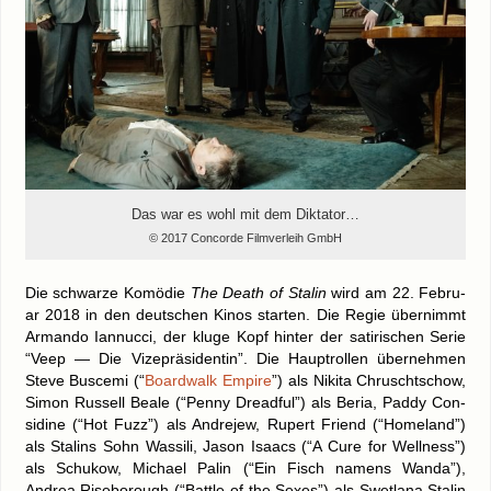
Das war es wohl mit dem Dik­ta­tor…
© 2017 Con­cor­de Film­ver­leih GmbH
Die schwar­ze Komö­die
The Death of Sta­lin
wird am 22. Febru­
ar 2018 in den deut­schen Kinos star­ten. Die Regie über­nimmt
Arman­do Ian­nuc­ci, der klu­ge Kopf hin­ter der sati­ri­schen Serie
“Veep — Die Vize­prä­si­den­tin”. Die Haupt­rol­len über­neh­men
Ste­ve Bus­ce­mi (“
Board­walk Empire
”) als Niki­ta Chruscht­schow,
Simon Rus­sell Bea­le (“Pen­ny Dreadful”) als Beria, Pad­dy Con­
sidi­ne (“Hot Fuzz”) als Andre­jew, Rupert Fri­end (“Home­land”)
als Sta­lins Sohn Was­si­li, Jason Isaacs (“A Cure for Well­ness”)
als Schu­kow, Micha­el Palin (“Ein Fisch namens Wan­da”),
Andrea Rise­bo­rough (“Batt­le of the Sexes”) als Swet­la­na Sta­lin