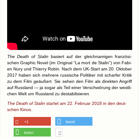
The Death of Sta­lin
basiert auf der gleich­na­mi­gen fran­zö­si­
schen Gra­phic Novel (im Ori­gi­nal “La mort de Sta­lin”) von Fabi­
en Nury und Thier­ry Robin. Nach dem UK-Start am 20. Okto­ber
2017 haben sich meh­re­re rus­si­sche Poli­ti­ker mit schar­fer Kri­tik
zu dem Film geäu­ßert. Sie sehen den Film als direk­ten Angriff
auf Russ­land — ja sogar als Teil einer Ver­schwö­rung der west­li­
chen Welt um Russ­land zu destabilisieren.
The Death of Sta­lin
star­tet am 22. Febru­ar 2018 in den deut­
schen Kinos.
+1
tweet
teilen