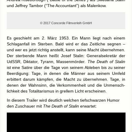
und Jef­frey Tam­bor (“The Accoun­tant”) als Malenkow.
© 2017 Con­cor­de Film­ver­leih GmbH
Es geschieht am 2. März 1953. Ein Mann liegt nach einem
Schlag­an­fall im Ster­ben. Bald wird er das Zeit­li­che seg­nen –
und wer es jetzt rich­tig anstellt, kann sei­ne Macht über­neh­men.
Der ster­ben­de Mann heißt Josef Sta­lin: Gene­ral­se­kre­tär der
UdSSR, Dik­ta­tor, Tyrann, Mas­sen­mör­der.
The Death of Sta­lin
ist eine Sati­re über die Tage von sei­nem Able­ben bis zu sei­ner
Beer­di­gung: Tage, in denen die Män­ner aus sei­nem Umfeld
erbit­tert dar­um kämp­fen, die Macht zu über­neh­men. Tage, in
denen der Wahn­sinn, die Ver­kom­men­heit und die Unmensch­
lich­keit des Tota­li­ta­ris­mus in grel­lem Licht erscheinen.
In die­sem Trai­ler wird deut­lich wel­chen tief­schwar­zen Humor
den Zuschau­er mit
The Death of Sta­lin
erwartet: