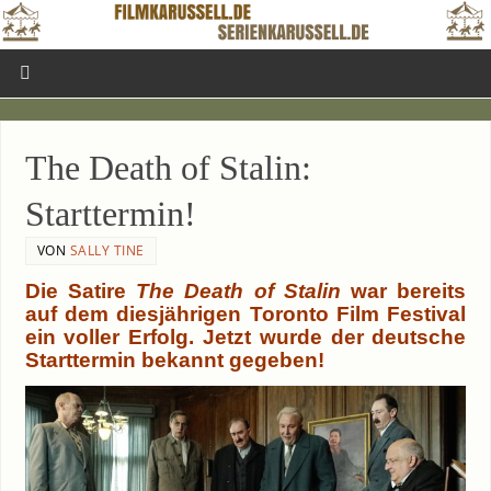
The Death of Sta­lin:
Starttermin!
VON
SALLY TINE
Die Sati­re
The Death of Sta­lin
war bereits
auf dem dies­jäh­ri­gen Toron­to Film Fes­ti­val
ein vol­ler Erfolg. Jetzt wur­de der deut­sche
Start­ter­min bekannt gegeben!