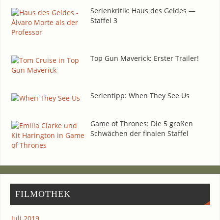
Seri­en­kri­tik: Haus des Gel­des —
Staf­fel 3
Top Gun Maverick: Ers­ter Trailer!
Seri­en­tipp: When They See Us
Game of Thro­nes: Die 5 gro­ßen
Schwä­chen der fina­len Staffel
FIL­MO­THEK
Juli 2019