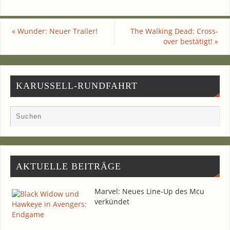
«
Wun­der: Neu­er Trailer!
The Wal­king Dead: Cross­
over bestätigt!
»
KARUSSELL-RUNDFAHRT
AKTU­EL­LE BEITRÄGE
Mar­vel: Neu­es Line-Up des Mcu
verkündet