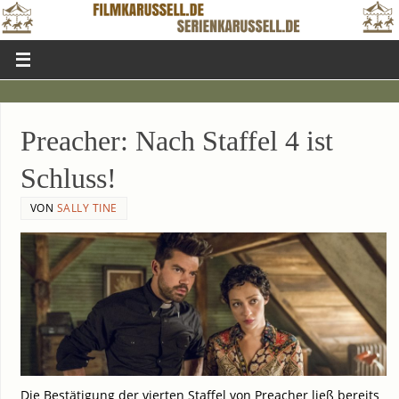
Pre­a­cher: Nach Staf­fel 4 ist
Schluss!
VON
SALLY TINE
Die Bestä­ti­gung der vier­ten Staf­fel von Pre­a­cher ließ bereits