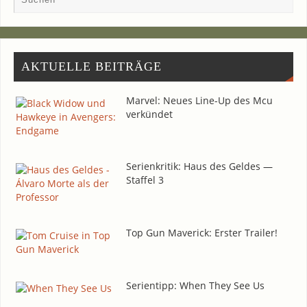
AKTU­EL­LE BEITRÄGE
Mar­vel: Neu­es Line-Up des Mcu
verkündet
Seri­en­kri­tik: Haus des Gel­des —
Staf­fel 3
Top Gun Maverick: Ers­ter Trailer!
Seri­en­tipp: When They See Us