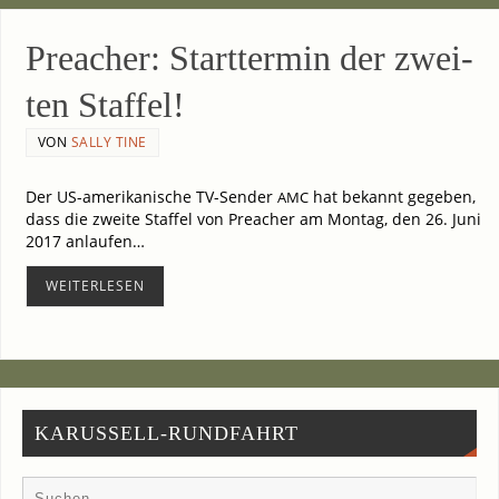
Pre­a­cher: Start­ter­min der zwei­
ten Staffel!
VON
SALLY TINE
Der US-amerikanische TV-Sender
hat bekannt gege­ben,
AMC
dass die zwei­te Staf­fel von Pre­a­cher am Mon­tag, den 26. Juni
2017 anlau­fen…
WEI­TER­LE­SEN
KARUSSELL-RUNDFAHRT