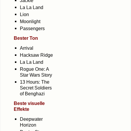
Jackie
La La Land
Lion
Moon­light
Pas­sen­gers
Bes­ter Ton
Arri­val
Hack­saw Ridge
La La Land
Rogue One: A
Star Wars Story
13 Hours: The
Secret Sol­diers
of Benghazi
Bes­te visu­el­le
Effekte
Deep­wa­ter
Horizon