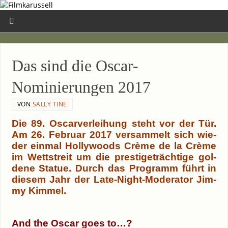
Das sind die Oscar-
Nominierungen 2017
VON
SALLY TINE
Die 89. Oscar­ver­lei­hung steht vor der Tür.
Am 26. Febru­ar 2017 ver­sam­melt sich wie­
der ein­mal Hol­ly­woods Crè­me de la Crè­me
im Wett­streit um die pres­ti­ge­träch­ti­ge gol­
de­ne Sta­tue. Durch das Pro­gramm führt in
die­sem Jahr der Late-Night-Moderator Jim­
my Kim­mel.
And the Oscar goes to…?