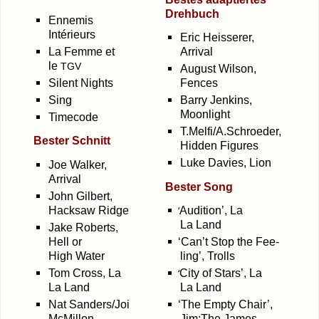
Drehbuch
Enne­mis
Intérieurs
Eric Heis­se­rer,
La Femme et
Arrival
le
TGV
August Wil­son,
Silent Nights
Fences
Sing
Bar­ry Jenk­ins,
Moonlight
Time­code
T.Melfi/A.Schroeder,
Bes­ter Schnitt
Hid­den Figures
Luke Davies, Lion
Joe Wal­ker,
Arrival
Bes­ter Song
John Gil­bert,
‘
Hack­saw Ridge
Audi­tion’, La
La Land
Jake Roberts,
Hell or
‘
Can’t Stop the Fee­
High Water
ling’, Trolls
‘
Tom Cross, La
City of Stars’, La
La Land
La Land
Nat Sanders/Joi
‘
The Emp­ty Chair’,
McMil­lon,
Jim:The James