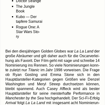
Doc­tor Strange
The Jungle
Book
Kubo — Der
tap­fe­re Samurai
Rogue One: A
Star Wars Sto­
ry
Bei den dies­jäh­ri­gen Gol­den Glo­bes war
La La Land
der
gro­ße Abräu­mer und gilt daher auch für die Oscar­ver­lei­
hung als Favo­rit. Der Film geht mit sage und schrei­be 14
Nomi­nie­rung ins Ren­nen. So vie­le Nomi­nie­run­gen konn­
te zuletzt nur
Tita­nic
im Jahr 1998 vor­wei­sen. Die Fra­ge
ob Ryan Gosling und Emma Stone sich in den
Hauptdarsteller-Kategorien gegen Grö­ßen wie Den­zel
Washing­ton und Meryl Streep durch­set­zen kön­nen,
bleibt span­nend. Auch Casey Affleck wird als bes­ter
Haupt­dar­stel­ler für sei­ne meis­ter­haf­te Per­for­mance in
Man­ches­ter by the Sea
hoch­ge­han­delt. Der Sci-Fi-Erfolg
Arri­val
folgt
La La Land
mit ins­ge­samt acht Nomi­nie­run­