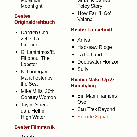
Moonlight
Foley Story
‘
How Far I’ll Go’,
Bes­tes
Vaiana
Originaldrehbuch
Bes­ter Tonschnitt
Dami­en Cha­
zel­le, La
Arri­val
La Land
Hack­saw Ridge
G. Lanthimos/E.
La La Land
Filip­pou, The
Deep­wa­ter Horizon
Lobster
Sul­ly
K. Lon­er­gan,
Man­ches­ter by
&
Bes­tes Make-Up
the Sea
Hairstyling
Mike Mills, 20th
Ein Mann namens
Cen­tu­ry Women
Ove
Tay­lor Sher­i­
Star Trek Beyond
dan, Hell or
Sui­ci­de Squad
High Water
Bes­ter Filmmusik