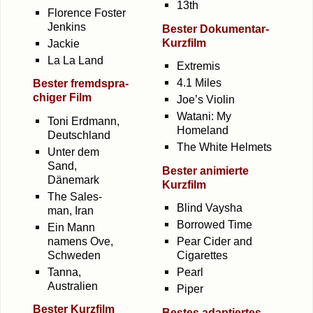
13th
Flo­rence Fos­ter
Jenkins
Bes­ter Dokumentar-
Kurzfilm
Jackie
La La Land
Extre­mis
4.1 Miles
Bes­ter fremd­spra­
chi­ger Film
Joe’s Vio­lin
Wata­ni: My
Toni Erd­mann,
Homeland
Deutschland
The White Helmets
Unter dem
Sand,
Bes­ter ani­mier­te
Dänemark
Kurzfilm
The Sales­
Blind Vay­sha
man, Iran
Bor­ro­wed Time
Ein Mann
namens Ove,
Pear Cider and
Schweden
Cigarettes
Tan­na,
Pearl
Australien
Piper
Bes­ter Kurzfilm
Bes­tes adap­tier­tes