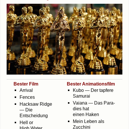
Bes­ter Film
Bes­ter Animationsfilm
Arri­val
Kubo — Der tap­fe­re
Samurai
Fen­ces
Vai­a­na — Das Para­
Hack­saw Ridge
dies hat
— Die
einen Haken
Entscheidung
Mein Leben als
Hell or
Zucchini
High Water