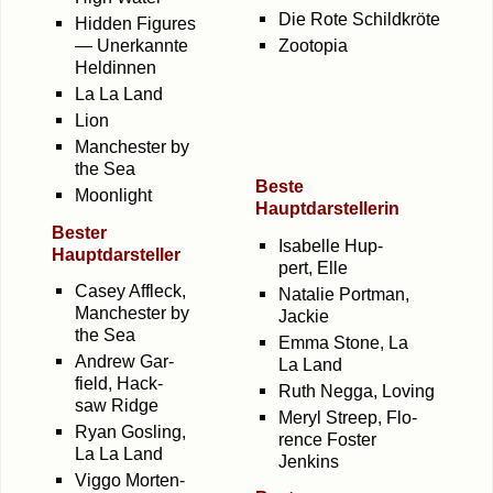
Die Rote Schildkröte
Hid­den Figu­res
— Uner­kann­te
Zoo­to­pia
Heldinnen
La La Land
Lion
Man­ches­ter by
the Sea
Bes­te
Moon­light
Hauptdarstellerin
Bes­ter
Isa­bel­le Hup­
Hauptdarsteller
pert, Elle
Casey Affleck,
Nata­lie Port­man,
Man­ches­ter by
Jackie
the Sea
Emma Stone, La
Andrew Gar­
La Land
field, Hack­
Ruth Neg­ga, Loving
saw Ridge
Meryl Streep, Flo­
Ryan Gosling,
rence Fos­ter
La La Land
Jenkins
Viggo Mor­ten­