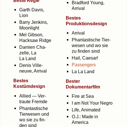
Bes­te Regie
Brad­ford Young,
Arrival
Garth Davis,
Lion
Bes­tes
Bar­ry Jenk­ins,
Produktionsdesign
Moonlight
Arri­val
Mel Gib­son,
Phan­tas­ti­sche Tier­
Hack­saw Ridge
we­sen und wo sie
Dami­en Cha­
zu fin­den sind
zel­le, La
Hail, Cae­sar!
La Land
Pas­sen­gers
Denis Ville­
neuve, Arrival
La La Land
Bes­tes
Bes­ter
Kostümdesign
Dokumentarfilm
Allied — Ver­
Fire at Sea
trau­te Fremde
I am Not Your Negro
Phan­tas­ti­sche
Life, Ani­ma­ted
Tier­we­sen und
O.J.: Made in
wo sie zu fin­
America
den sind