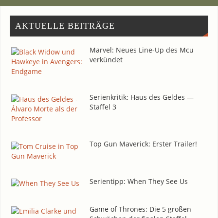
AKTU­EL­LE BEITRÄGE
Mar­vel: Neu­es Line-Up des Mcu
verkündet
Seri­en­kri­tik: Haus des Gel­des —
Staf­fel 3
Top Gun Maverick: Ers­ter Trailer!
Seri­en­tipp: When They See Us
Game of Thro­nes: Die 5 gro­ßen