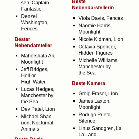
Bes­te
sen, Cap­tain
Nebendarstellerin
Fantastic
Den­zel
Vio­la Davis, Fences
Washing­ton,
Nao­mie Har­ris,
Fences
Moonlight
Bes­ter
Nico­le Kid­man, Lion
Nebendarsteller
Octa­via Spen­cer,
Hid­den Figures
Mahers­ha­la Ali,
Michel­le Wil­liams,
Moonlight
Man­ches­ter by
Jeff Bridges,
the Sea
Hell or
High Water
Bes­te Kamera
Lucas Hedges,
Greig Fraser, Lion
Man­ches­ter by
James Lax­t­on,
the Sea
Moonlight
Dev Patel, Lion
Rodri­go Prie­to,
Micha­el Shan­
Silence
non, Noc­turnal
Linus Sand­gren, La
Animals
La Land