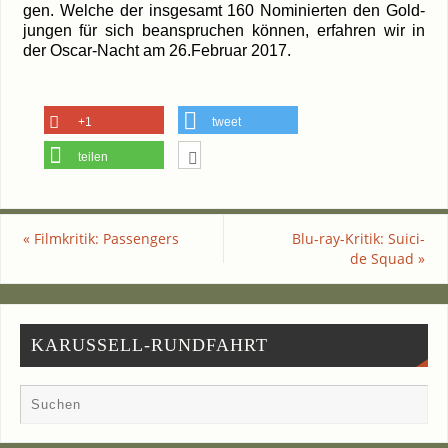
gen. Wel­che der ins­ge­samt 160 Nomi­nier­ten den Gold­
jun­gen für sich bean­spru­chen kön­nen, erfah­ren wir in
der Oscar-Nacht am 26.Februar 2017.
+1
tweet
teilen
«
Film­kri­tik: Passengers
Blu-ray-Kritik: Sui­ci­
de Squad
»
KARUSSELL-RUNDFAHRT