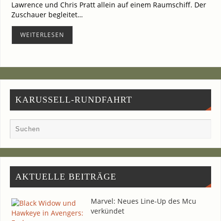
Law­rence und Chris Pratt allein auf einem Raum­schiff. Der
Zuschau­er beglei­tet…
WEI­TER­LE­SEN
KARUSSELL-RUNDFAHRT
AKTU­EL­LE BEITRÄGE
Mar­vel: Neu­es Line-Up des Mcu
verkündet