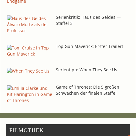
Seri­en­kri­tik: Haus des Gel­des —
Staf­fel 3
Top Gun Maverick: Ers­ter Trailer!
Seri­en­tipp: When They See Us
Game of Thro­nes: Die 5 gro­ßen
Schwä­chen der fina­len Staffel
FIL­MO­THEK