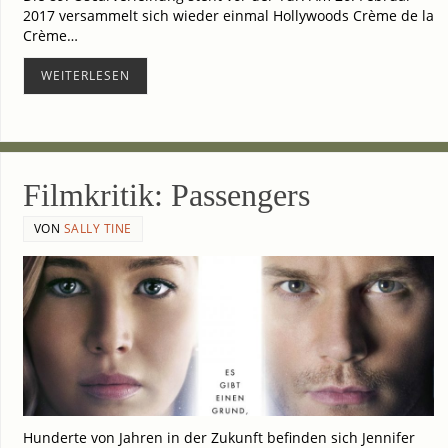
2017 ver­sam­melt sich wie­der ein­mal Hol­ly­woods Crè­me de la
Crè­me…
WEI­TER­LE­SEN
Film­kri­tik: Passengers
VON
SALLY TINE
Hun­der­te von Jah­ren in der Zukunft befin­den sich Jen­ni­fer