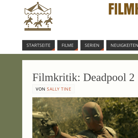
START­SEI­TE
FIL­ME
SERI­EN
NEU­IG­KEI­TE
Film­kri­tik: Dead­pool 2
VON
SALLY TINE