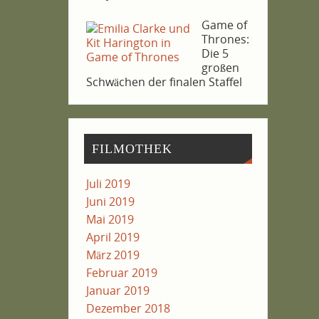
Game of
Thro­nes:
Die 5
gro­ßen
Schwä­chen der fina­len Staffel
FIL­MO­THEK
Juli 2019
Juni 2019
Mai 2019
April 2019
März 2019
Februar 2019
Januar 2019
Dezember 2018