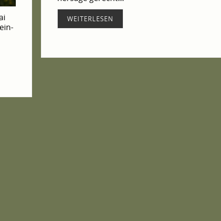
ai
WEI­TER­LE­SEN
ein­