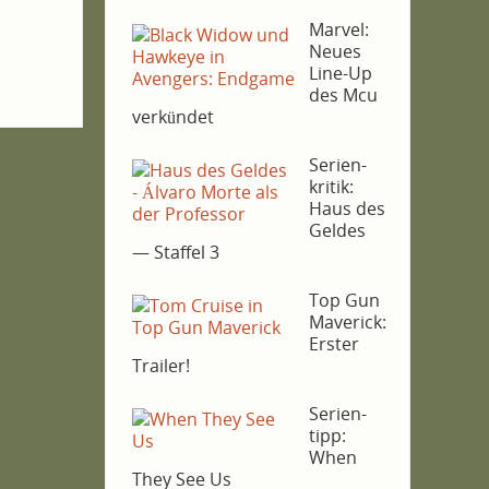
Mar­vel:
Neu­es
Line-Up
des Mcu
verkündet
Seri­en­
kri­tik:
Haus des
Gel­des
— Staf­fel 3
Top Gun
Maverick:
Ers­ter
Trailer!
Seri­en­
tipp:
When
They See Us