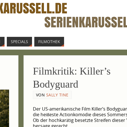
N
SPE­CIALS
FIL­MO­THEK
Film­kri­tik: Killer’s
Bodyguard
VON
SALLY TINE
Der US-amerikanische Film Killer’s Body­guar
die hei­ßes­te Action­ko­mö­die die­ses Som­mer
Ob der hoch­ka­rä­tig besetz­te Strei­fen die­ser
her­sa­ge gerecht…