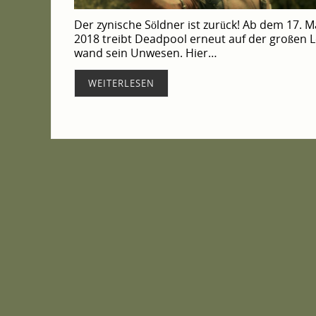
Der zyni­sche Söld­ner ist zurück! Ab dem 17. M
2018 treibt Dead­pool erneut auf der gro­ßen L
wand sein Unwe­sen. Hier…
WEI­TER­LE­SEN