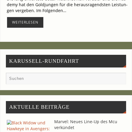
de­my hat den Gold­jun­gen für die her­aus­ra­gends­ten Leis­tun­
gen ver­ge­ben. Im Fol­gen­den…
WEI­TER­LE­SEN
KARUSSELL-RUNDFAHRT
AKTU­EL­LE BEITRÄGE
Mar­vel: Neu­es Line-Up des Mcu
verkündet