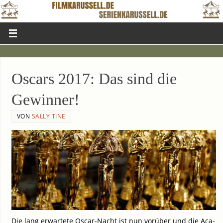
Oscars 2017: Das sind die
Gewinner!
VON
SALLY TINE
Die lang erwar­te­te Oscar-Nacht ist nun vor­über und die Aca­