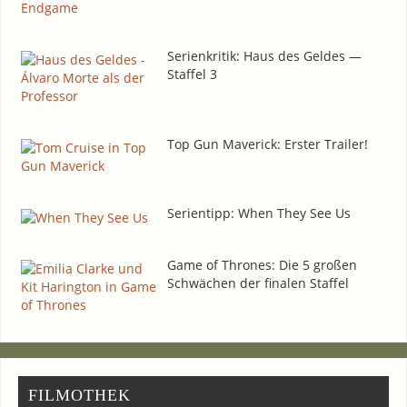
Seri­en­kri­tik: Haus des Gel­des —
Staf­fel 3
Top Gun Maverick: Ers­ter Trailer!
Seri­en­tipp: When They See Us
Game of Thro­nes: Die 5 gro­ßen
Schwä­chen der fina­len Staffel
FIL­MO­THEK