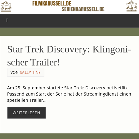
Star Trek Dis­co­very: Klin­go­ni­
scher Trailer!
VON
SALLY TINE
Am 25. Sep­tem­ber star­te­te Star Trek: Dis­co­very bei Net­flix.
Pas­send zum Start der Serie hat der Strea­ming­dienst einen
spe­zi­el­len Trai­ler…
WEI­TER­LE­SEN