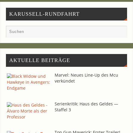
KARUSSELL-RUNDFAHRT
AKTU­EL­LE BEITRÄGE
Mar­vel: Neu­es Line-Up des Mcu
verkündet
Seri­en­kri­tik: Haus des Gel­des —
Staf­fel 3
Top Gun Maverick: Ers­ter Trailer!