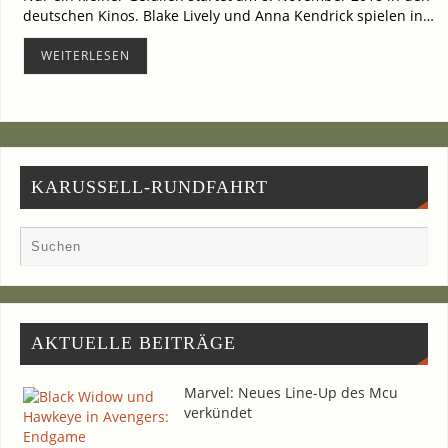
deut­schen Kinos. Bla­ke Lively und Anna Kendrick spie­len in…
WEI­TER­LE­SEN
KARUSSELL-RUNDFAHRT
AKTU­EL­LE BEITRÄGE
Mar­vel: Neu­es Line-Up des Mcu
verkündet