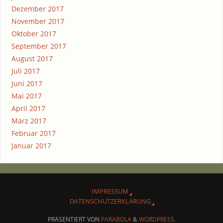
Dezember 2017
November 2017
Oktober 2017
September 2017
August 2017
Juli 2017
Juni 2017
Mai 2017
April 2017
März 2017
Februar 2017
Januar 2017
IMPRES­SUM
DATEN­SCHUTZ­ER­KLÄ­RUNG
PRÄSENTIERT VON
PARABOLA
&
WORDPRESS.