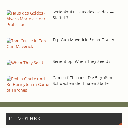
Seri­en­kri­tik: Haus des Gel­des —
Staf­fel 3
Top Gun Maverick: Ers­ter Trailer!
Seri­en­tipp: When They See Us
Game of Thro­nes: Die 5 gro­ßen
Schwä­chen der fina­len Staffel
FIL­MO­THEK