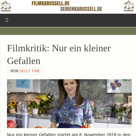
Film­kri­tik: Nur ein klei­ner
Gefallen
VON
SALLY TINE
Nur ein klei­ner Gefal­len star­tet am 8. Novem­ber 2018 in den