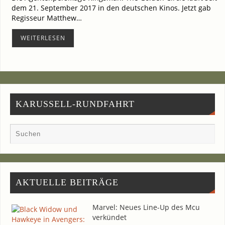
dem 21. Sep­tem­ber 2017 in den deut­schen Kinos. Jetzt gab
Regis­seur Matthew…
WEI­TER­LE­SEN
KARUSSELL-RUNDFAHRT
AKTU­EL­LE BEITRÄGE
Mar­vel: Neu­es Line-Up des Mcu
verkündet