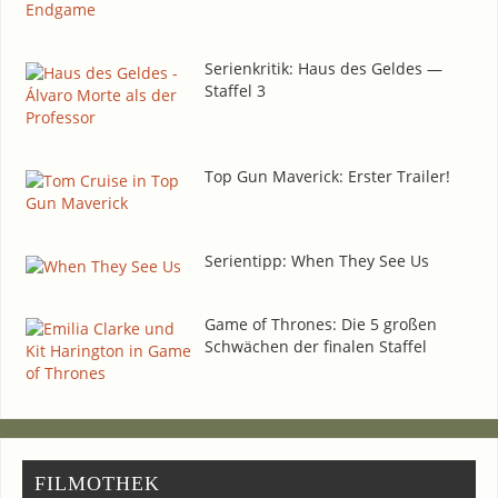
Seri­en­kri­tik: Haus des Gel­des —
Staf­fel 3
Top Gun Maverick: Ers­ter Trailer!
Seri­en­tipp: When They See Us
Game of Thro­nes: Die 5 gro­ßen
Schwä­chen der fina­len Staffel
FIL­MO­THEK