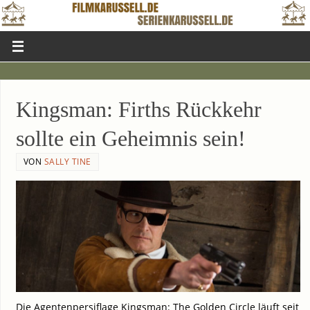
King­s­man: Firths Rück­kehr
soll­te ein Geheim­nis sein!
VON
SALLY TINE
Die Agen­ten­per­si­fla­ge King­s­man: The Gol­den Cir­cle läuft seit