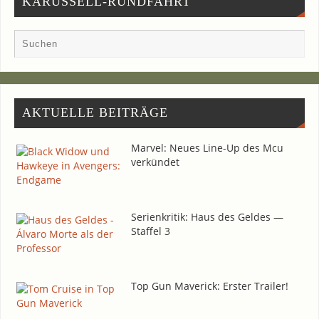
KARUSSELL-RUNDFAHRT
AKTU­EL­LE BEITRÄGE
Mar­vel: Neu­es Line-Up des Mcu
verkündet
Seri­en­kri­tik: Haus des Gel­des —
Staf­fel 3
Top Gun Maverick: Ers­ter Trailer!