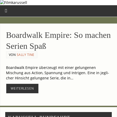
Board­walk Empire: So machen
Seri­en Spaß
VON
SALLY TINE
Board­walk Empire über­zeugt mit einer gelun­ge­nen
Mischung aus Action, Span­nung und Intri­gen. Eine in jeg­li­
cher Hin­sicht gelun­ge­ne Serie, die in…
WEI­TER­LE­SEN