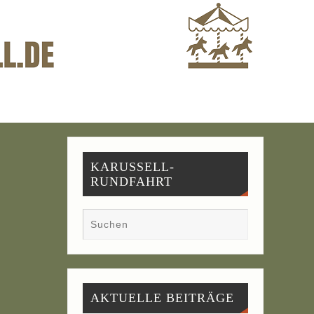
KARUSSELL-
RUNDFAHRT
AKTU­EL­LE BEITRÄGE