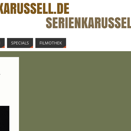
N
SPE­CIALS
FIL­MO­THEK
­