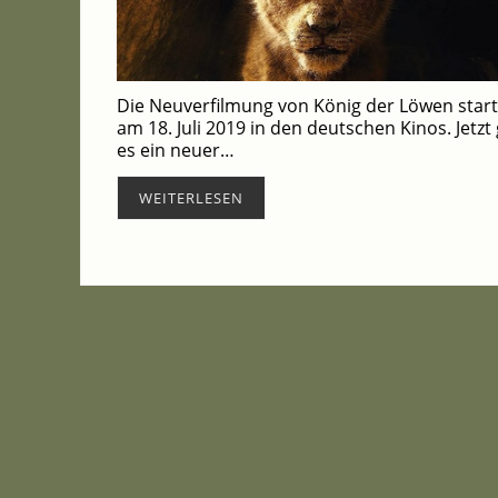
Die Neu­ver­fil­mung von König der Löwen star­
am 18. Juli 2019 in den deut­schen Kinos. Jetzt 
es ein neu­er…
WEI­TER­LE­SEN