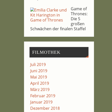
Game of
Thro­nes:
Die 5
gro­ßen
Schwä­chen der fina­len Staffel
FIL­MO­THEK
Juli 2019
Juni 2019
Mai 2019
April 2019
März 2019
Februar 2019
Januar 2019
Dezember 2018