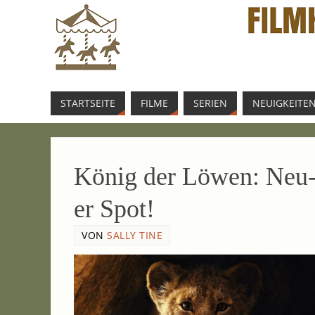
START­SEI­TE
FIL­ME
SERI­EN
NEU­IG­KEI­TE
König der Löwen: Neu
er Spot!
VON
SALLY TINE