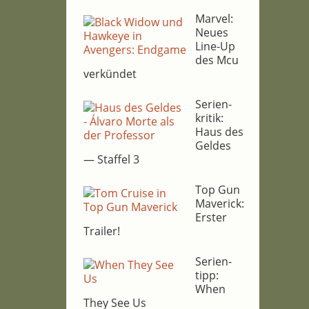
Mar­vel:
Neu­es
Line-Up
des Mcu
verkündet
Seri­en­
kri­tik:
Haus des
Gel­des
— Staf­fel 3
Top Gun
Maverick:
Ers­ter
Trailer!
Seri­en­
tipp:
When
They See Us