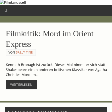
Film­kri­tik: Mord im Ori­ent
Express
VON
SALLY TINE
Ken­neth Bra­nagh ist zurück! Die­ses Mal nimmt er sich statt
Shake­speare einen ande­ren bri­ti­schen Klas­si­ker vor: Aga­tha
Christies Mord im…
WEI­TER­LE­SEN