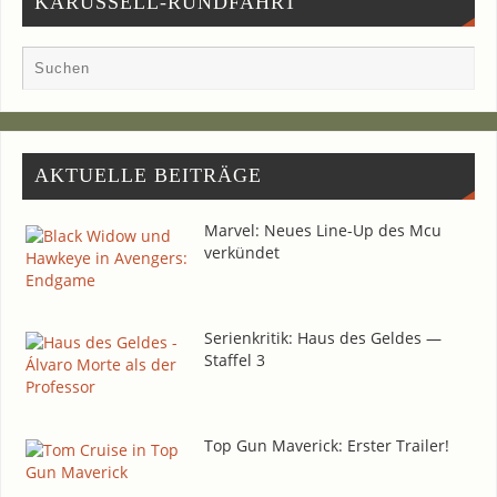
KARUSSELL-RUNDFAHRT
AKTU­EL­LE BEITRÄGE
Mar­vel: Neu­es Line-Up des Mcu
verkündet
Seri­en­kri­tik: Haus des Gel­des —
Staf­fel 3
Top Gun Maverick: Ers­ter Trailer!