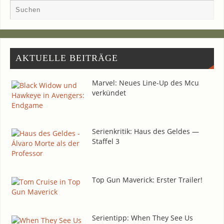
AKTU­EL­LE BEITRÄGE
Mar­vel: Neu­es Line-Up des Mcu
verkündet
Seri­en­kri­tik: Haus des Gel­des —
Staf­fel 3
Top Gun Maverick: Ers­ter Trailer!
Seri­en­tipp: When They See Us