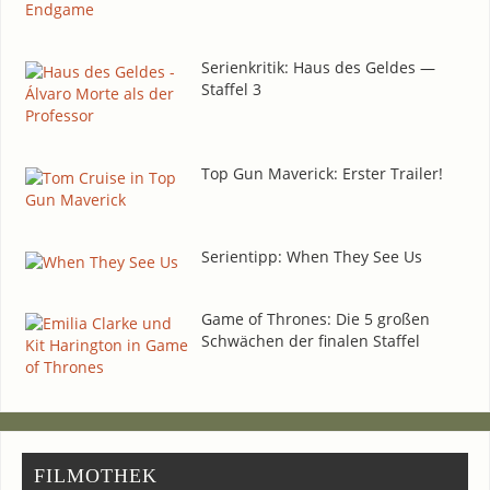
Seri­en­kri­tik: Haus des Gel­des —
Staf­fel 3
Top Gun Maverick: Ers­ter Trailer!
Seri­en­tipp: When They See Us
Game of Thro­nes: Die 5 gro­ßen
Schwä­chen der fina­len Staffel
FIL­MO­THEK