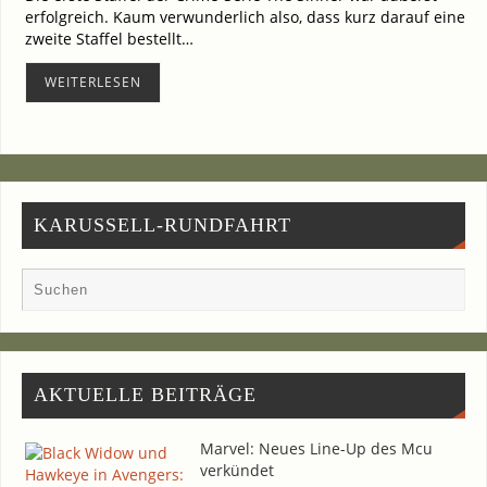
erfolg­reich. Kaum ver­wun­der­lich also, dass kurz dar­auf eine
zwei­te Staf­fel bestellt…
WEI­TER­LE­SEN
KARUSSELL-RUNDFAHRT
AKTU­EL­LE BEITRÄGE
Mar­vel: Neu­es Line-Up des Mcu
verkündet