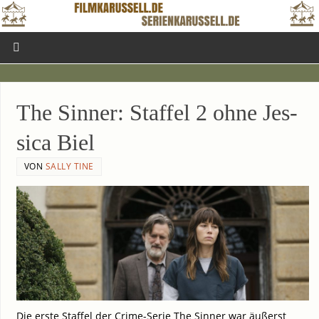
The Sin­ner: Staf­fel 2 ohne Jes­
si­ca Biel
VON
SALLY TINE
Die ers­te Staf­fel der Crime-Serie The Sin­ner war äußerst