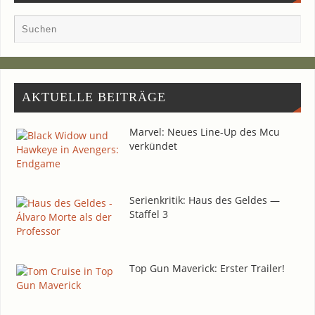
AKTU­EL­LE BEITRÄGE
Mar­vel: Neu­es Line-Up des Mcu
verkündet
Seri­en­kri­tik: Haus des Gel­des —
Staf­fel 3
Top Gun Maverick: Ers­ter Trailer!