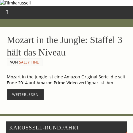
Mozart in the Jungle: Staf­fel 3
hält das Niveau
VON
SALLY TINE
Mozart in the Jungle ist eine Ama­zon Ori­gi­nal Serie, die seit
Ende 2014 auf Ama­zon Prime Video ver­füg­bar ist. Am…
WEI­TER­LE­SEN
KARUSSELL-RUNDFAHRT