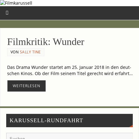
Film­kri­tik: Wunder
VON
SALLY TINE
Das Dra­ma Wun­der star­tet am 25. Janu­ar 2018 in den deut­
schen Kinos. Ob der Film sei­nem Titel gerecht wird erfahrt…
WEI­TER­LE­SEN
KARUSSELL-RUNDFAHRT