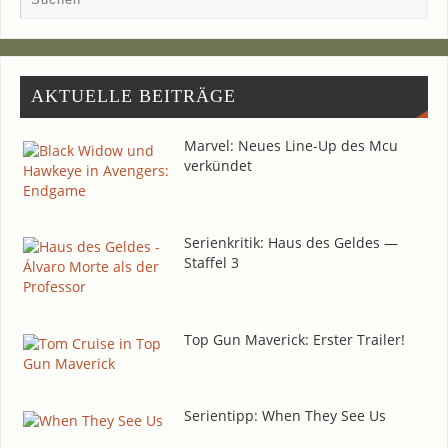
AKTU­EL­LE BEITRÄGE
Mar­vel: Neu­es Line-Up des Mcu
verkündet
Seri­en­kri­tik: Haus des Gel­des —
Staf­fel 3
Top Gun Maverick: Ers­ter Trailer!
Seri­en­tipp: When They See Us