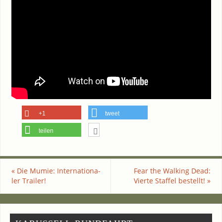
+1
tweet
teilen
«
Die Mumie: Inter­na­tio­na­
Fear the Wal­king Dead:
ler Trailer!
Vier­te Staf­fel bestellt!
»