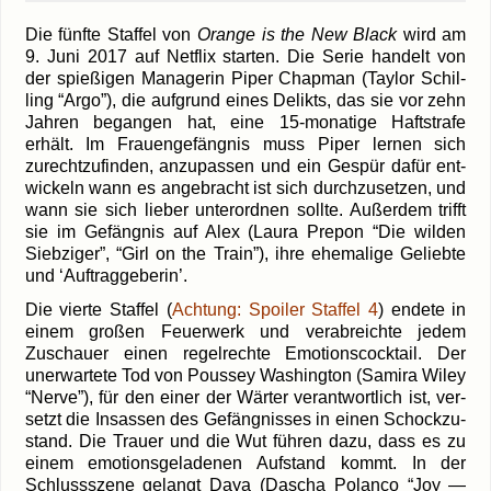
Die fünf­te Staf­fel von
Oran­ge is the New Black
wird am
9. Juni 2017 auf Net­flix star­ten. Die Serie han­delt von
der spie­ßi­gen Mana­ge­rin Piper Chap­man (Tay­lor Schil­
ling “Argo”), die auf­grund eines Delikts, das sie vor zehn
Jah­ren began­gen hat, eine 15-monatige Haft­stra­fe
erhält. Im Frau­en­ge­fäng­nis muss Piper ler­nen sich
zurecht­zu­fin­den, anzu­pas­sen und ein Gespür dafür ent­
wi­ckeln wann es ange­bracht ist sich durch­zu­set­zen, und
wann sie sich lie­ber unter­ord­nen soll­te. Außer­dem trifft
sie im Gefäng­nis auf Alex (Lau­ra Pre­pon “Die wil­den
Sieb­zi­ger”, “Girl on the Train”), ihre ehe­ma­li­ge Gelieb­te
und ‘Auf­trag­ge­be­rin’.
Die vier­te Staf­fel (
Ach­tung: Spoi­ler Staf­fel 4
) ende­te in
einem gro­ßen Feu­er­werk und ver­ab­reich­te jedem
Zuschau­er einen regel­rech­te Emo­ti­ons­cock­tail. Der
uner­war­te­te Tod von Pous­sey Washing­ton (Sami­ra Wiley
“Ner­ve”), für den einer der Wär­ter ver­ant­wort­lich ist, ver­
setzt die Insas­sen des Gefäng­nis­ses in einen Schock­zu­
stand. Die Trau­er und die Wut füh­ren dazu, dass es zu
einem emo­ti­ons­ge­la­de­nen Auf­stand kommt. In der
Schluss­sze­ne gelangt Daya (Dascha Pol­an­co “Joy —