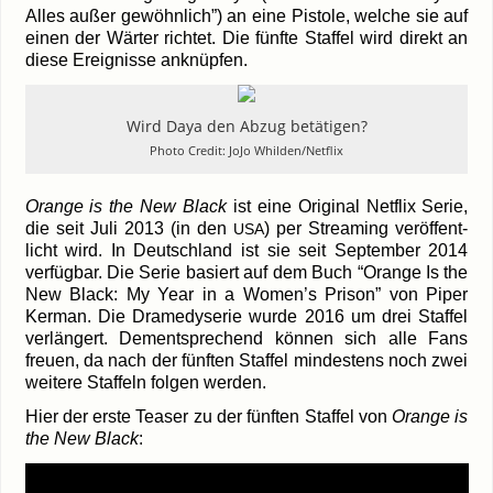
Alles außer gewöhn­lich”) an eine Pis­to­le, wel­che sie auf
einen der Wär­ter rich­tet. Die fünf­te Staf­fel wird direkt an
die­se Ereig­nis­se anknüpfen.
Wird Daya den Abzug betä­ti­gen?
Pho­to Cre­dit: JoJo Whilden/Netflix
Oran­ge is the New Black
ist eine Ori­gi­nal Net­flix Serie,
die seit Juli 2013 (in den
) per Strea­ming ver­öf­fent­
USA
licht wird. In Deutsch­land ist sie seit Sep­tem­ber 2014
ver­füg­bar. Die Serie basiert auf dem Buch “Oran­ge Is the
New Black: My Year in a Women’s Pri­son” von Piper
Ker­man. Die Dra­me­dy­se­rie wur­de 2016 um drei Staf­fel
ver­län­gert. Dem­entspre­chend kön­nen sich alle Fans
freu­en, da nach der fünf­ten Staf­fel min­des­tens noch zwei
wei­te­re Staf­feln fol­gen werden.
Hier der ers­te Teaser zu der fünf­ten Staf­fel von
Oran­ge is
the New Black
: