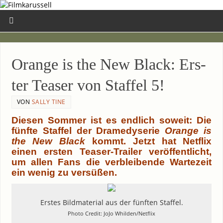
Oran­ge is the New Black: Ers­
ter Teaser von Staf­fel 5!
VON
SALLY TINE
Die­sen Som­mer ist es end­lich soweit: Die
fünf­te Staf­fel der Dra­me­dy­se­rie
Oran­ge is
the New Black
kommt. Jetzt hat Net­flix
einen ers­ten Teaser-Trailer ver­öf­fent­licht,
um allen Fans die ver­blei­ben­de War­te­zeit
ein wenig zu versüßen.
Ers­tes Bild­ma­te­ri­al aus der fünf­ten Staf­fel.
Pho­to Cre­dit: JoJo Whilden/Netflix