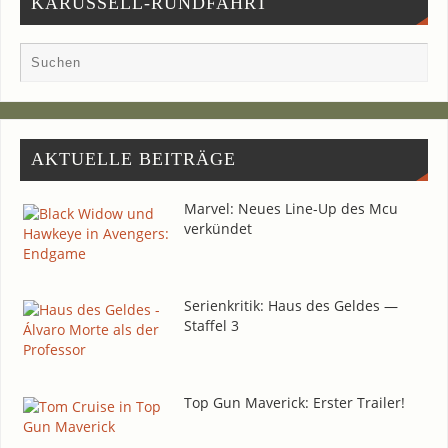
KARUSSELL-RUNDFAHRT
AKTU­EL­LE BEITRÄGE
Mar­vel: Neu­es Line-Up des Mcu
verkündet
Seri­en­kri­tik: Haus des Gel­des —
Staf­fel 3
Top Gun Maverick: Ers­ter Trailer!