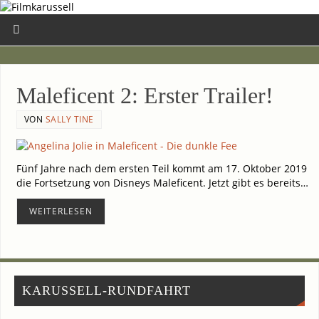
Mal­e­fi­cent 2: Ers­ter Trailer!
VON
SALLY TINE
Fünf Jah­re nach dem ers­ten Teil kommt am 17. Okto­ber 2019
die Fort­set­zung von Dis­neys Mal­e­fi­cent. Jetzt gibt es bereits…
WEI­TER­LE­SEN
KARUSSELL-RUNDFAHRT