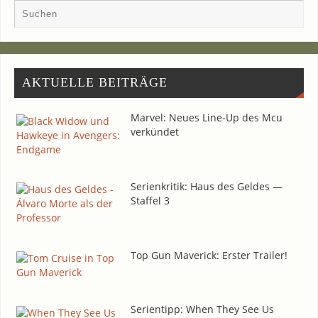
AKTU­EL­LE BEITRÄGE
Mar­vel: Neu­es Line-Up des Mcu
verkündet
Seri­en­kri­tik: Haus des Gel­des —
Staf­fel 3
Top Gun Maverick: Ers­ter Trailer!
Seri­en­tipp: When They See Us