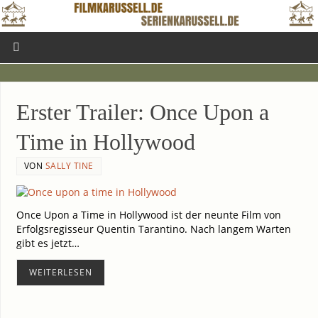
Ers­ter Trai­ler: Once Upon a
Time in Hollywood
VON
SALLY TINE
Once Upon a Time in Hol­ly­wood ist der neun­te Film von
Erfolgs­re­gis­seur Quen­tin Taran­ti­no. Nach lan­gem War­ten
gibt es jetzt…
WEI­TER­LE­SEN