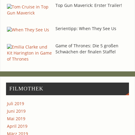
Top Gun Maverick: Ers­ter Trailer!
Seri­en­tipp: When They See Us
Game of Thro­nes: Die 5 gro­ßen
Schwä­chen der fina­len Staffel
FIL­MO­THEK
Juli 2019
Juni 2019
Mai 2019
April 2019
März 2019