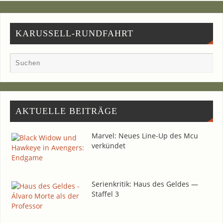
KARUSSELL-RUNDFAHRT
AKTU­EL­LE BEITRÄGE
Mar­vel: Neu­es Line-Up des Mcu
verkündet
Seri­en­kri­tik: Haus des Gel­des —
Staf­fel 3