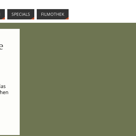
N
SPE­CIALS
FIL­MO­THEK
e
das
chen