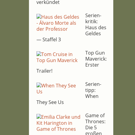
verkündet
Seri­en­
kri­tik:
Haus des
Gel­des
— Staf­fel 3
Top Gun
Maverick:
Ers­ter
Trailer!
Seri­en­
tipp:
When
They See Us
Game of
Thro­nes:
Die 5
gro­ßen