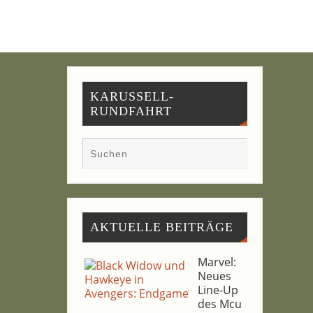
KARUSSELL-
RUNDFAHRT
AKTU­EL­LE BEITRÄGE
Mar­vel:
Neu­es
Line-Up
des Mcu