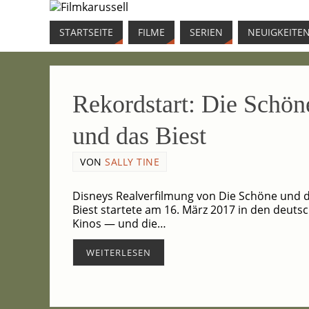
START­SEI­TE
FIL­ME
SERI­EN
NEU­IG­KEI­TE
Rekord­start: Die Schö­n
und das Biest
VON
SALLY TINE
Dis­neys Real­ver­fil­mung von Die Schö­ne und 
Biest star­te­te am 16. März 2017 in den deut­s
Kinos — und die…
WEI­TER­LE­SEN