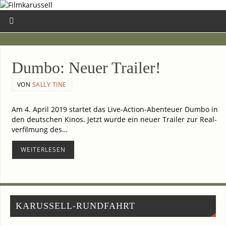
Dum­bo: Neu­er Trailer!
VON
SALLY TINE
Am 4. April 2019 star­tet das Live-Action-Abenteuer Dum­bo in
den deut­schen Kinos. Jetzt wur­de ein neu­er Trai­ler zur Real­
ver­fil­mung des…
WEI­TER­LE­SEN
KARUSSELL-RUNDFAHRT