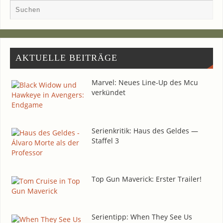
AKTU­EL­LE BEITRÄGE
Mar­vel: Neu­es Line-Up des Mcu
verkündet
Seri­en­kri­tik: Haus des Gel­des —
Staf­fel 3
Top Gun Maverick: Ers­ter Trailer!
Seri­en­tipp: When They See Us