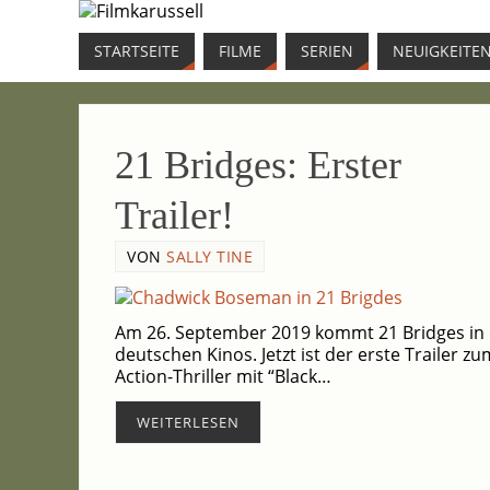
START­SEI­TE
FIL­ME
SERI­EN
NEU­IG­KEI­TE
21 Bridges: Ers­ter
Trailer!
VON
SALLY TINE
Am 26. Sep­tem­ber 2019 kommt 21 Bridges in 
deut­schen Kinos. Jetzt ist der ers­te Trai­ler z
Action-Thriller mit “Black…
WEI­TER­LE­SEN