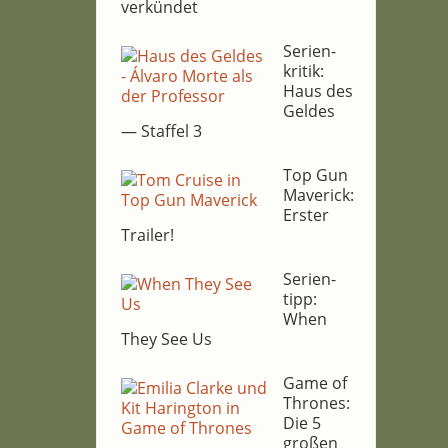
verkündet
Seri­en­
kri­tik:
Haus des
Gel­des
— Staf­fel 3
Top Gun
Maverick:
Ers­ter
Trailer!
Seri­en­
tipp:
When
They See Us
Game of
Thro­nes:
Die 5
gro­ßen