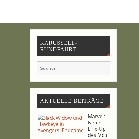
KARUSSELL-
RUNDFAHRT
AKTU­EL­LE BEITRÄGE
Mar­vel:
Neu­es
Line-Up
des Mcu