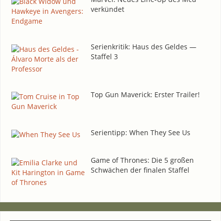
verkündet
Seri­en­kri­tik: Haus des Gel­des —
Staf­fel 3
Top Gun Maverick: Ers­ter Trailer!
Seri­en­tipp: When They See Us
Game of Thro­nes: Die 5 gro­ßen
Schwä­chen der fina­len Staffel