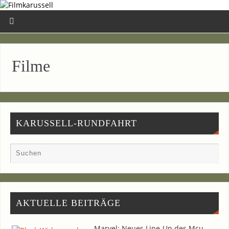
Fil­me
KARUSSELL-RUNDFAHRT
AKTU­EL­LE BEITRÄGE
Mar­vel: Neu­es Line-Up des Mcu